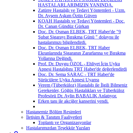
HASTALARLARIMIZIN YANINDA.
Zatürre Hastalığı ve Tedavi Yöntemleri - Uzm.
Dr. Ayşem Aşkım Öztin Güven
KOAH Hastalığı ve Tedavi Yöntemleri - Doç.
Dr. Canan Gündüz Gürkan
Doç. Dr. Osman ELBEK, TRT Haber'de "9
Şubat Sigarayı Bırakma Günü " dolayısı ile
hastalarımızı bilgilendirdi.
Doç. Dr. Osman ELBEK, TRT Haber
Ekranlarında Sigaranın Zararlarına ve Bırakma
Yollarına Değindi.
Prof. Dr. Duygu ÖZOL - Ehliyet İçin Uyku
Apnesi Hastalığını TRT Haber'de değerlendirdi
Doç. Dr. Sema SARAÇ - TRT Haber'de
Sürücülere Uyku Apnesi Uyarısı
Verem (Tüberküloz) Hastalığı ile İlgili Bilmeniz
Gerekenler, Göğüs Hastalıkları ve Tüberküloz
Profesörü Dr. Aylin BABALIK Anlatıyor.
Erken tanı ile akciğer kanserini yendi.
Hastanemiz Bölüm Resimleri
İletişim & Tanıtım Faaliyetleri
Toplantı ve Organizasyonlar
Hastalarımızdan Teşekkür Yazıları