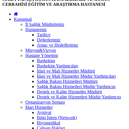
CERRAHİSİ EĞİTİM VE ARAŞTIRMA HASTANESİ
Kurumsal
İl Sağlık Müdürümüz
Hastanemiz
Tarihçe
Değerlerimiz
Amaç ve Hedeflerimiz
Misyon&Vizyon
Hastane Yönetimi
Başhekim
Başhekim Yardımcıları
İdari ve Mali Hizmetler Müdürü
İdari ve Mali Hizmetler Müdür Yardımcıları
Sağlık Bakım Hizmetleri Müdürü
Sağlık Bakım Hizmetleri Müdür Yardımcısı
Destek ve Kalite Hizmetler Müdürü
Destek ve Kalite Hizmetleri Müdür Yardımcısı
Organizasyon Şeması
İdari Hizmetler
Ayniyat
Bilgi İşlem (Network)
Biyomedikal
Çalışan Hakları