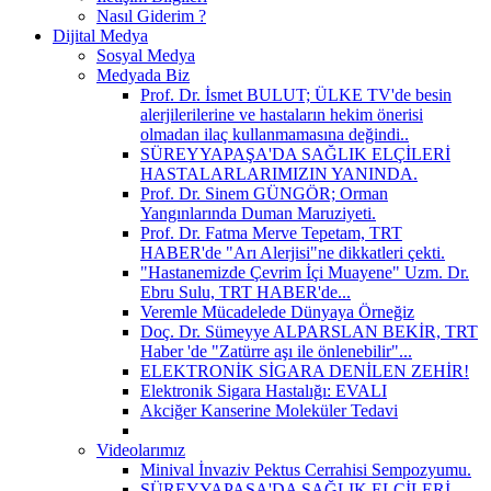
Nasıl Giderim ?
Dijital Medya
Sosyal Medya
Medyada Biz
Prof. Dr. İsmet BULUT; ÜLKE TV'de besin
alerjilerilerine ve hastaların hekim önerisi
olmadan ilaç kullanmamasına değindi..
SÜREYYAPAŞA'DA SAĞLIK ELÇİLERİ
HASTALARLARIMIZIN YANINDA.
Prof. Dr. Sinem GÜNGÖR; Orman
Yangınlarında Duman Maruziyeti.
Prof. Dr. Fatma Merve Tepetam, TRT
HABER'de "Arı Alerjisi"ne dikkatleri çekti.
"Hastanemizde Çevrim İçi Muayene" Uzm. Dr.
Ebru Sulu, TRT HABER'de...
Veremle Mücadelede Dünyaya Örneğiz
Doç. Dr. Sümeyye ALPARSLAN BEKİR, TRT
Haber 'de "Zatürre aşı ile önlenebilir"...
ELEKTRONİK SİGARA DENİLEN ZEHİR!
Elektronik Sigara Hastalığı: EVALI
Akciğer Kanserine Moleküler Tedavi
Videolarımız
Minival İnvaziv Pektus Cerrahisi Sempozyumu.
SÜREYYAPAŞA'DA SAĞLIK ELÇİLERİ