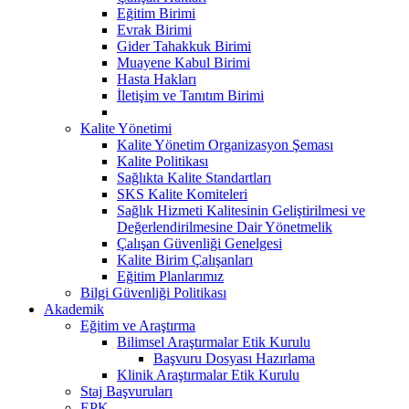
Eğitim Birimi
Evrak Birimi
Gider Tahakkuk Birimi
Muayene Kabul Birimi
Hasta Hakları
İletişim ve Tanıtım Birimi
Kalite Yönetimi
Kalite Yönetim Organizasyon Şeması
Kalite Politikası
Sağlıkta Kalite Standartları
SKS Kalite Komiteleri
Sağlık Hizmeti Kalitesinin Geliştirilmesi ve
Değerlendirilmesine Dair Yönetmelik
Çalışan Güvenliği Genelgesi
Kalite Birim Çalışanları
Eğitim Planlarımız
Bilgi Güvenliği Politikası
Akademik
Eğitim ve Araştırma
Bilimsel Araştırmalar Etik Kurulu
Başvuru Dosyası Hazırlama
Klinik Araştırmalar Etik Kurulu
Staj Başvuruları
EPK