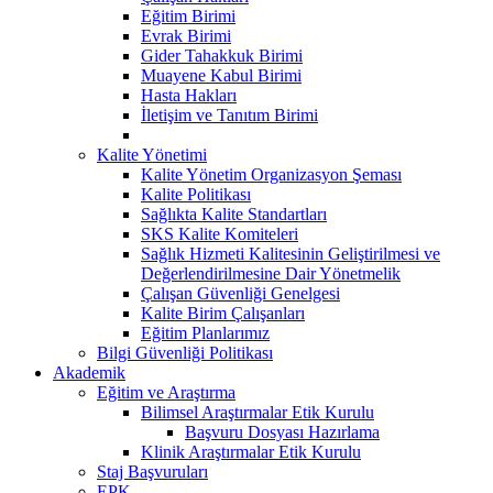
Eğitim Birimi
Evrak Birimi
Gider Tahakkuk Birimi
Muayene Kabul Birimi
Hasta Hakları
İletişim ve Tanıtım Birimi
Kalite Yönetimi
Kalite Yönetim Organizasyon Şeması
Kalite Politikası
Sağlıkta Kalite Standartları
SKS Kalite Komiteleri
Sağlık Hizmeti Kalitesinin Geliştirilmesi ve
Değerlendirilmesine Dair Yönetmelik
Çalışan Güvenliği Genelgesi
Kalite Birim Çalışanları
Eğitim Planlarımız
Bilgi Güvenliği Politikası
Akademik
Eğitim ve Araştırma
Bilimsel Araştırmalar Etik Kurulu
Başvuru Dosyası Hazırlama
Klinik Araştırmalar Etik Kurulu
Staj Başvuruları
EPK