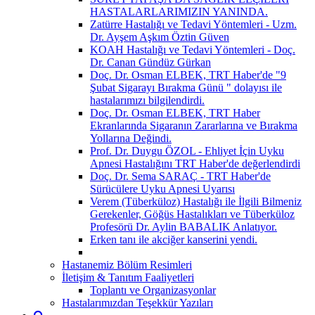
HASTALARLARIMIZIN YANINDA.
Zatürre Hastalığı ve Tedavi Yöntemleri - Uzm.
Dr. Ayşem Aşkım Öztin Güven
KOAH Hastalığı ve Tedavi Yöntemleri - Doç.
Dr. Canan Gündüz Gürkan
Doç. Dr. Osman ELBEK, TRT Haber'de "9
Şubat Sigarayı Bırakma Günü " dolayısı ile
hastalarımızı bilgilendirdi.
Doç. Dr. Osman ELBEK, TRT Haber
Ekranlarında Sigaranın Zararlarına ve Bırakma
Yollarına Değindi.
Prof. Dr. Duygu ÖZOL - Ehliyet İçin Uyku
Apnesi Hastalığını TRT Haber'de değerlendirdi
Doç. Dr. Sema SARAÇ - TRT Haber'de
Sürücülere Uyku Apnesi Uyarısı
Verem (Tüberküloz) Hastalığı ile İlgili Bilmeniz
Gerekenler, Göğüs Hastalıkları ve Tüberküloz
Profesörü Dr. Aylin BABALIK Anlatıyor.
Erken tanı ile akciğer kanserini yendi.
Hastanemiz Bölüm Resimleri
İletişim & Tanıtım Faaliyetleri
Toplantı ve Organizasyonlar
Hastalarımızdan Teşekkür Yazıları