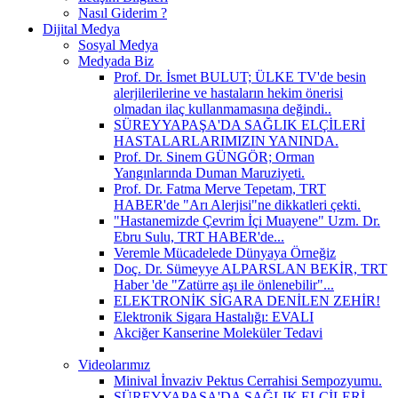
Nasıl Giderim ?
Dijital Medya
Sosyal Medya
Medyada Biz
Prof. Dr. İsmet BULUT; ÜLKE TV'de besin
alerjilerilerine ve hastaların hekim önerisi
olmadan ilaç kullanmamasına değindi..
SÜREYYAPAŞA'DA SAĞLIK ELÇİLERİ
HASTALARLARIMIZIN YANINDA.
Prof. Dr. Sinem GÜNGÖR; Orman
Yangınlarında Duman Maruziyeti.
Prof. Dr. Fatma Merve Tepetam, TRT
HABER'de "Arı Alerjisi"ne dikkatleri çekti.
"Hastanemizde Çevrim İçi Muayene" Uzm. Dr.
Ebru Sulu, TRT HABER'de...
Veremle Mücadelede Dünyaya Örneğiz
Doç. Dr. Sümeyye ALPARSLAN BEKİR, TRT
Haber 'de "Zatürre aşı ile önlenebilir"...
ELEKTRONİK SİGARA DENİLEN ZEHİR!
Elektronik Sigara Hastalığı: EVALI
Akciğer Kanserine Moleküler Tedavi
Videolarımız
Minival İnvaziv Pektus Cerrahisi Sempozyumu.
SÜREYYAPAŞA'DA SAĞLIK ELÇİLERİ