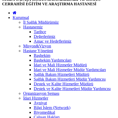
CERRAHİSİ EĞİTİM VE ARAŞTIRMA HASTANESİ
Kurumsal
İl Sağlık Müdürümüz
Hastanemiz
Tarihçe
Değerlerimiz
Amaç ve Hedeflerimiz
Misyon&Vizyon
Hastane Yönetimi
Başhekim
Başhekim Yardımcıları
İdari ve Mali Hizmetler Müdürü
İdari ve Mali Hizmetler Müdür Yardımcıları
Sağlık Bakım Hizmetleri Müdürü
Sağlık Bakım Hizmetleri Müdür Yardımcısı
Destek ve Kalite Hizmetler Müdürü
Destek ve Kalite Hizmetleri Müdür Yardımcısı
Organizasyon Şeması
İdari Hizmetler
Ayniyat
Bilgi İşlem (Network)
Biyomedikal
Çalışan Hakları