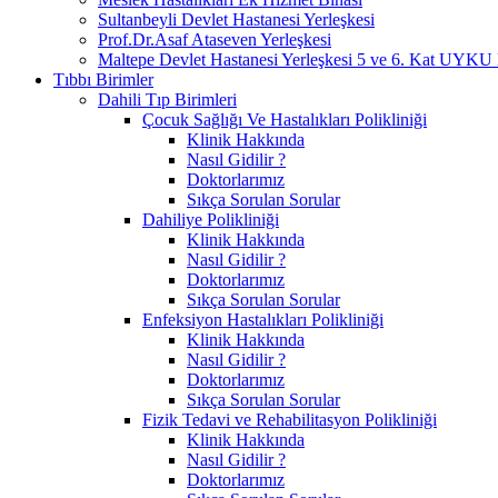
Sultanbeyli Devlet Hastanesi Yerleşkesi
Prof.Dr.Asaf Ataseven Yerleşkesi
Maltepe Devlet Hastanesi Yerleşkesi 5 ve 6. Ka
Tıbbı Birimler
Dahili Tıp Birimleri
Çocuk Sağlığı Ve Hastalıkları Polikliniği
Klinik Hakkında
Nasıl Gidilir ?
Doktorlarımız
Sıkça Sorulan Sorular
Dahiliye Polikliniği
Klinik Hakkında
Nasıl Gidilir ?
Doktorlarımız
Sıkça Sorulan Sorular
Enfeksiyon Hastalıkları Polikliniği
Klinik Hakkında
Nasıl Gidilir ?
Doktorlarımız
Sıkça Sorulan Sorular
Fizik Tedavi ve Rehabilitasyon Polikliniği
Klinik Hakkında
Nasıl Gidilir ?
Doktorlarımız