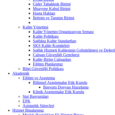
Gider Tahakkuk Birimi
Muayene Kabul Birimi
Hasta Hakları
İletişim ve Tanıtım Birimi
Kalite Yönetimi
Kalite Yönetim Organizasyon Şeması
Kalite Politikası
Sağlıkta Kalite Standartları
SKS Kalite Komiteleri
Sağlık Hizmeti Kalitesinin Geliştirilmesi ve Değer
Çalışan Güvenliği Genelgesi
Kalite Birim Çalışanları
Eğitim Planlarımız
Bilgi Güvenliği Politikası
Akademik
Eğitim ve Araştırma
Bilimsel Araştırmalar Etik Kurulu
Başvuru Dosyası Hazırlama
Klinik Araştırmalar Etik Kurulu
Staj Başvuruları
EPK
Asistanlık Süreçleri
Hizmet Binalarımız
Meslek Hastalıkları Ek Hizmet Binası