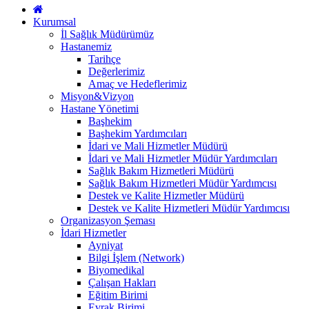
Kurumsal
İl Sağlık Müdürümüz
Hastanemiz
Tarihçe
Değerlerimiz
Amaç ve Hedeflerimiz
Misyon&Vizyon
Hastane Yönetimi
Başhekim
Başhekim Yardımcıları
İdari ve Mali Hizmetler Müdürü
İdari ve Mali Hizmetler Müdür Yardımcıları
Sağlık Bakım Hizmetleri Müdürü
Sağlık Bakım Hizmetleri Müdür Yardımcısı
Destek ve Kalite Hizmetler Müdürü
Destek ve Kalite Hizmetleri Müdür Yardımcısı
Organizasyon Şeması
İdari Hizmetler
Ayniyat
Bilgi İşlem (Network)
Biyomedikal
Çalışan Hakları
Eğitim Birimi
Evrak Birimi