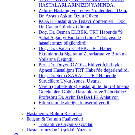
HASTALARLARIMIZIN YANINDA.
Zatürre Hastalığı ve Tedavi Yöntemleri - Uzm.
Dr. Ayşem Aşkım Öztin Güven
KOAH Hastalığı ve Tedavi Yöntemleri - Doç.
Dr. Canan Gündüz Gürkan
Doç. Dr. Osman ELBEK, TRT Haber'de "9
Şubat Sigarayı Bırakma Günü " dolayısı ile
hastalarımızı bilgilendirdi.
Doç. Dr. Osman ELBEK, TRT Haber
Ekranlarında Sigaranın Zararlarına ve Bırakma
Yollarına Değindi.
Prof. Dr. Duygu ÖZOL - Ehliyet İçin Uyku
Apnesi Hastalığını TRT Haber'de değerlendirdi
Doç. Dr. Sema SARAÇ - TRT Haber'de
Sürücülere Uyku Apnesi Uyarısı
Verem (Tüberküloz) Hastalığı ile İlgili Bilmeniz
Gerekenler, Göğüs Hastalıkları ve Tüberküloz
Profesörü Dr. Aylin BABALIK Anlatıyor.
Erken tanı ile akciğer kanserini yendi.
Hastanemiz Bölüm Resimleri
İletişim & Tanıtım Faaliyetleri
Toplantı ve Organizasyonlar
Hastalarımızdan Teşekkür Yazıları