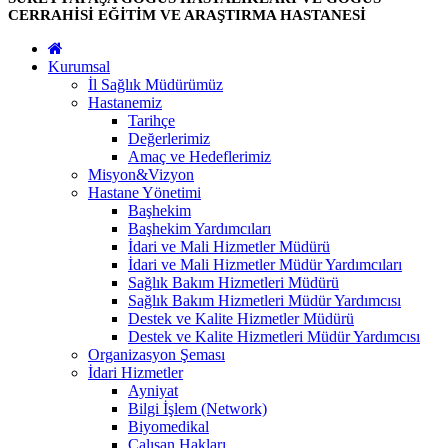
CERRAHİSİ EĞİTİM VE ARAŞTIRMA HASTANESİ
Kurumsal
İl Sağlık Müdürümüz
Hastanemiz
Tarihçe
Değerlerimiz
Amaç ve Hedeflerimiz
Misyon&Vizyon
Hastane Yönetimi
Başhekim
Başhekim Yardımcıları
İdari ve Mali Hizmetler Müdürü
İdari ve Mali Hizmetler Müdür Yardımcıları
Sağlık Bakım Hizmetleri Müdürü
Sağlık Bakım Hizmetleri Müdür Yardımcısı
Destek ve Kalite Hizmetler Müdürü
Destek ve Kalite Hizmetleri Müdür Yardımcısı
Organizasyon Şeması
İdari Hizmetler
Ayniyat
Bilgi İşlem (Network)
Biyomedikal
Çalışan Hakları