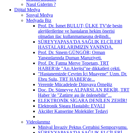
Nasıl Giderim ?
Dijital Medya
Sosyal Medya
Medyada Biz
Prof. Dr. İsmet BULUT; ÜLKE TV'de besin
alerjilerilerine ve hastaların hekim önerisi
olmadan ilaç kullanmamasına değindi..
SÜREYYAPAŞA'DA SAĞLIK ELÇİLERİ
HASTALARLARIMIZIN YANINDA.
Prof. Dr. Sinem GÜNGÖR; Orman
Yangınlarında Duman Maruziyeti.
Prof. Dr. Fatma Merve Tepetam, TRT
HABER'de "Arı Alerjisi"ne dikkatleri çekti.
"Hastanemizde Çevrim İçi Muayene" Uzm. Dr.
Ebru Sulu, TRT HABER'de...
Veremle Mücadelede Dünyaya Örneğiz
Doç. Dr. Sümeyye ALPARSLAN BEKİR, TRT
Haber 'de "Zatürre aşı ile önlenebilir"...
ELEKTRONİK SİGARA DENİLEN ZEHİR!
Elektronik Sigara Hastalığı: EVALI
Akciğer Kanserine Moleküler Tedavi
Videolarımız
Minival İnvaziv Pektus Cerrahisi Sempozyumu.
SÜREYYAPAŞA'DA SAĞLIK ELÇİLERİ