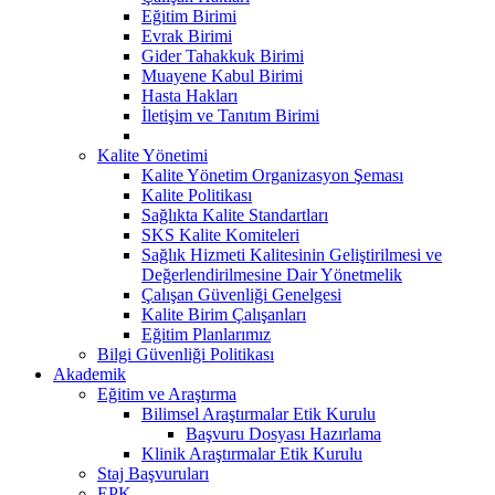
Eğitim Birimi
Evrak Birimi
Gider Tahakkuk Birimi
Muayene Kabul Birimi
Hasta Hakları
İletişim ve Tanıtım Birimi
Kalite Yönetimi
Kalite Yönetim Organizasyon Şeması
Kalite Politikası
Sağlıkta Kalite Standartları
SKS Kalite Komiteleri
Sağlık Hizmeti Kalitesinin Geliştirilmesi ve
Değerlendirilmesine Dair Yönetmelik
Çalışan Güvenliği Genelgesi
Kalite Birim Çalışanları
Eğitim Planlarımız
Bilgi Güvenliği Politikası
Akademik
Eğitim ve Araştırma
Bilimsel Araştırmalar Etik Kurulu
Başvuru Dosyası Hazırlama
Klinik Araştırmalar Etik Kurulu
Staj Başvuruları
EPK