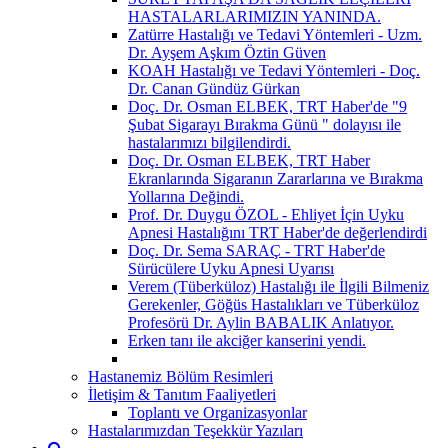
HASTALARLARIMIZIN YANINDA.
Zatürre Hastalığı ve Tedavi Yöntemleri - Uzm.
Dr. Ayşem Aşkım Öztin Güven
KOAH Hastalığı ve Tedavi Yöntemleri - Doç.
Dr. Canan Gündüz Gürkan
Doç. Dr. Osman ELBEK, TRT Haber'de "9
Şubat Sigarayı Bırakma Günü " dolayısı ile
hastalarımızı bilgilendirdi.
Doç. Dr. Osman ELBEK, TRT Haber
Ekranlarında Sigaranın Zararlarına ve Bırakma
Yollarına Değindi.
Prof. Dr. Duygu ÖZOL - Ehliyet İçin Uyku
Apnesi Hastalığını TRT Haber'de değerlendirdi
Doç. Dr. Sema SARAÇ - TRT Haber'de
Sürücülere Uyku Apnesi Uyarısı
Verem (Tüberküloz) Hastalığı ile İlgili Bilmeniz
Gerekenler, Göğüs Hastalıkları ve Tüberküloz
Profesörü Dr. Aylin BABALIK Anlatıyor.
Erken tanı ile akciğer kanserini yendi.
Hastanemiz Bölüm Resimleri
İletişim & Tanıtım Faaliyetleri
Toplantı ve Organizasyonlar
Hastalarımızdan Teşekkür Yazıları