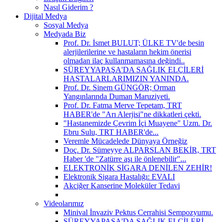
Nasıl Giderim ?
Dijital Medya
Sosyal Medya
Medyada Biz
Prof. Dr. İsmet BULUT; ÜLKE TV'de besin
alerjilerilerine ve hastaların hekim önerisi
olmadan ilaç kullanmamasına değindi..
SÜREYYAPAŞA'DA SAĞLIK ELÇİLERİ
HASTALARLARIMIZIN YANINDA.
Prof. Dr. Sinem GÜNGÖR; Orman
Yangınlarında Duman Maruziyeti.
Prof. Dr. Fatma Merve Tepetam, TRT
HABER'de "Arı Alerjisi"ne dikkatleri çekti.
"Hastanemizde Çevrim İçi Muayene" Uzm. Dr.
Ebru Sulu, TRT HABER'de...
Veremle Mücadelede Dünyaya Örneğiz
Doç. Dr. Sümeyye ALPARSLAN BEKİR, TRT
Haber 'de "Zatürre aşı ile önlenebilir"...
ELEKTRONİK SİGARA DENİLEN ZEHİR!
Elektronik Sigara Hastalığı: EVALI
Akciğer Kanserine Moleküler Tedavi
Videolarımız
Minival İnvaziv Pektus Cerrahisi Sempozyumu.
SÜREYYAPAŞA'DA SAĞLIK ELÇİLERİ