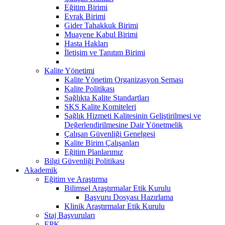
Eğitim Birimi
Evrak Birimi
Gider Tahakkuk Birimi
Muayene Kabul Birimi
Hasta Hakları
İletişim ve Tanıtım Birimi
Kalite Yönetimi
Kalite Yönetim Organizasyon Şeması
Kalite Politikası
Sağlıkta Kalite Standartları
SKS Kalite Komiteleri
Sağlık Hizmeti Kalitesinin Geliştirilmesi ve
Değerlendirilmesine Dair Yönetmelik
Çalışan Güvenliği Genelgesi
Kalite Birim Çalışanları
Eğitim Planlarımız
Bilgi Güvenliği Politikası
Akademik
Eğitim ve Araştırma
Bilimsel Araştırmalar Etik Kurulu
Başvuru Dosyası Hazırlama
Klinik Araştırmalar Etik Kurulu
Staj Başvuruları
EPK