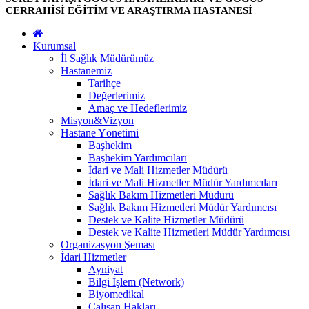
CERRAHİSİ EĞİTİM VE ARAŞTIRMA HASTANESİ
Kurumsal
İl Sağlık Müdürümüz
Hastanemiz
Tarihçe
Değerlerimiz
Amaç ve Hedeflerimiz
Misyon&Vizyon
Hastane Yönetimi
Başhekim
Başhekim Yardımcıları
İdari ve Mali Hizmetler Müdürü
İdari ve Mali Hizmetler Müdür Yardımcıları
Sağlık Bakım Hizmetleri Müdürü
Sağlık Bakım Hizmetleri Müdür Yardımcısı
Destek ve Kalite Hizmetler Müdürü
Destek ve Kalite Hizmetleri Müdür Yardımcısı
Organizasyon Şeması
İdari Hizmetler
Ayniyat
Bilgi İşlem (Network)
Biyomedikal
Çalışan Hakları