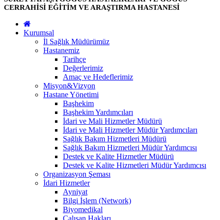
CERRAHİSİ EĞİTİM VE ARAŞTIRMA HASTANESİ
Kurumsal
İl Sağlık Müdürümüz
Hastanemiz
Tarihçe
Değerlerimiz
Amaç ve Hedeflerimiz
Misyon&Vizyon
Hastane Yönetimi
Başhekim
Başhekim Yardımcıları
İdari ve Mali Hizmetler Müdürü
İdari ve Mali Hizmetler Müdür Yardımcıları
Sağlık Bakım Hizmetleri Müdürü
Sağlık Bakım Hizmetleri Müdür Yardımcısı
Destek ve Kalite Hizmetler Müdürü
Destek ve Kalite Hizmetleri Müdür Yardımcısı
Organizasyon Şeması
İdari Hizmetler
Ayniyat
Bilgi İşlem (Network)
Biyomedikal
Çalışan Hakları