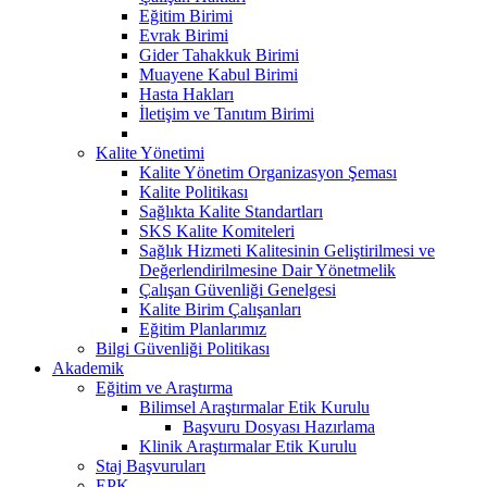
Eğitim Birimi
Evrak Birimi
Gider Tahakkuk Birimi
Muayene Kabul Birimi
Hasta Hakları
İletişim ve Tanıtım Birimi
Kalite Yönetimi
Kalite Yönetim Organizasyon Şeması
Kalite Politikası
Sağlıkta Kalite Standartları
SKS Kalite Komiteleri
Sağlık Hizmeti Kalitesinin Geliştirilmesi ve
Değerlendirilmesine Dair Yönetmelik
Çalışan Güvenliği Genelgesi
Kalite Birim Çalışanları
Eğitim Planlarımız
Bilgi Güvenliği Politikası
Akademik
Eğitim ve Araştırma
Bilimsel Araştırmalar Etik Kurulu
Başvuru Dosyası Hazırlama
Klinik Araştırmalar Etik Kurulu
Staj Başvuruları
EPK