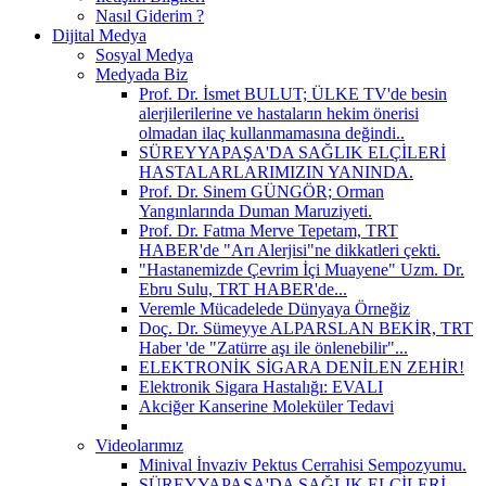
Nasıl Giderim ?
Dijital Medya
Sosyal Medya
Medyada Biz
Prof. Dr. İsmet BULUT; ÜLKE TV'de besin
alerjilerilerine ve hastaların hekim önerisi
olmadan ilaç kullanmamasına değindi..
SÜREYYAPAŞA'DA SAĞLIK ELÇİLERİ
HASTALARLARIMIZIN YANINDA.
Prof. Dr. Sinem GÜNGÖR; Orman
Yangınlarında Duman Maruziyeti.
Prof. Dr. Fatma Merve Tepetam, TRT
HABER'de "Arı Alerjisi"ne dikkatleri çekti.
"Hastanemizde Çevrim İçi Muayene" Uzm. Dr.
Ebru Sulu, TRT HABER'de...
Veremle Mücadelede Dünyaya Örneğiz
Doç. Dr. Sümeyye ALPARSLAN BEKİR, TRT
Haber 'de "Zatürre aşı ile önlenebilir"...
ELEKTRONİK SİGARA DENİLEN ZEHİR!
Elektronik Sigara Hastalığı: EVALI
Akciğer Kanserine Moleküler Tedavi
Videolarımız
Minival İnvaziv Pektus Cerrahisi Sempozyumu.
SÜREYYAPAŞA'DA SAĞLIK ELÇİLERİ