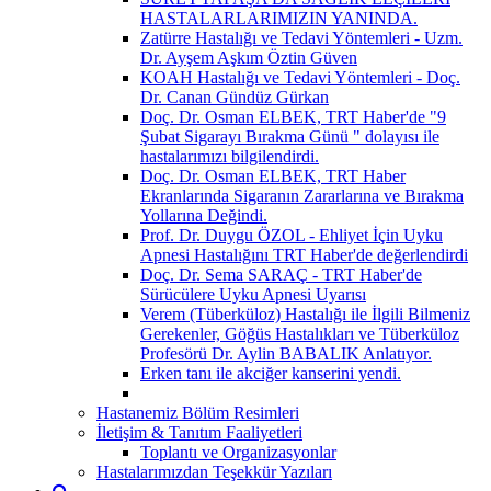
HASTALARLARIMIZIN YANINDA.
Zatürre Hastalığı ve Tedavi Yöntemleri - Uzm.
Dr. Ayşem Aşkım Öztin Güven
KOAH Hastalığı ve Tedavi Yöntemleri - Doç.
Dr. Canan Gündüz Gürkan
Doç. Dr. Osman ELBEK, TRT Haber'de "9
Şubat Sigarayı Bırakma Günü " dolayısı ile
hastalarımızı bilgilendirdi.
Doç. Dr. Osman ELBEK, TRT Haber
Ekranlarında Sigaranın Zararlarına ve Bırakma
Yollarına Değindi.
Prof. Dr. Duygu ÖZOL - Ehliyet İçin Uyku
Apnesi Hastalığını TRT Haber'de değerlendirdi
Doç. Dr. Sema SARAÇ - TRT Haber'de
Sürücülere Uyku Apnesi Uyarısı
Verem (Tüberküloz) Hastalığı ile İlgili Bilmeniz
Gerekenler, Göğüs Hastalıkları ve Tüberküloz
Profesörü Dr. Aylin BABALIK Anlatıyor.
Erken tanı ile akciğer kanserini yendi.
Hastanemiz Bölüm Resimleri
İletişim & Tanıtım Faaliyetleri
Toplantı ve Organizasyonlar
Hastalarımızdan Teşekkür Yazıları