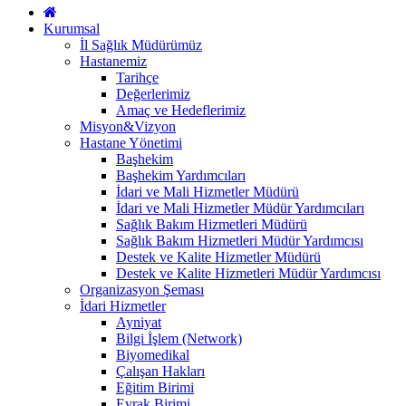
Kurumsal
İl Sağlık Müdürümüz
Hastanemiz
Tarihçe
Değerlerimiz
Amaç ve Hedeflerimiz
Misyon&Vizyon
Hastane Yönetimi
Başhekim
Başhekim Yardımcıları
İdari ve Mali Hizmetler Müdürü
İdari ve Mali Hizmetler Müdür Yardımcıları
Sağlık Bakım Hizmetleri Müdürü
Sağlık Bakım Hizmetleri Müdür Yardımcısı
Destek ve Kalite Hizmetler Müdürü
Destek ve Kalite Hizmetleri Müdür Yardımcısı
Organizasyon Şeması
İdari Hizmetler
Ayniyat
Bilgi İşlem (Network)
Biyomedikal
Çalışan Hakları
Eğitim Birimi
Evrak Birimi