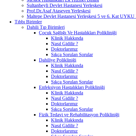
Sultanbeyli Devlet Hastanesi Yerleşkesi
Prof.Dr.Asaf Ataseven Yerleşkesi
Maltepe Devlet Hastanesi Yerleşkesi 5 ve 6. Ka
Tıbbı Birimler
Dahili Tıp Birimleri
Çocuk Sağlığı Ve Hastalıkları Polikliniği
Klinik Hakkında
Nasıl Gidilir ?
Doktorlarımız
Sıkça Sorulan Sorular
Dahiliye Polikliniği
Klinik Hakkında
Nasıl Gidilir ?
Doktorlarımız
Sıkça Sorulan Sorular
Enfeksiyon Hastalıkları Polikliniği
Klinik Hakkında
Nasıl Gidilir ?
Doktorlarımız
Sıkça Sorulan Sorular
Fizik Tedavi ve Rehabilitasyon Polikliniği
Klinik Hakkında
Nasıl Gidilir ?
Doktorlarımız