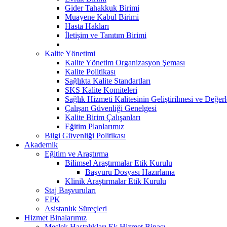
Gider Tahakkuk Birimi
Muayene Kabul Birimi
Hasta Hakları
İletişim ve Tanıtım Birimi
Kalite Yönetimi
Kalite Yönetim Organizasyon Şeması
Kalite Politikası
Sağlıkta Kalite Standartları
SKS Kalite Komiteleri
Sağlık Hizmeti Kalitesinin Geliştirilmesi ve Değer
Çalışan Güvenliği Genelgesi
Kalite Birim Çalışanları
Eğitim Planlarımız
Bilgi Güvenliği Politikası
Akademik
Eğitim ve Araştırma
Bilimsel Araştırmalar Etik Kurulu
Başvuru Dosyası Hazırlama
Klinik Araştırmalar Etik Kurulu
Staj Başvuruları
EPK
Asistanlık Süreçleri
Hizmet Binalarımız
Meslek Hastalıkları Ek Hizmet Binası