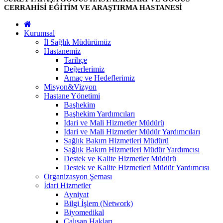
CERRAHİSİ EĞİTİM VE ARAŞTIRMA HASTANESİ
Kurumsal
İl Sağlık Müdürümüz
Hastanemiz
Tarihçe
Değerlerimiz
Amaç ve Hedeflerimiz
Misyon&Vizyon
Hastane Yönetimi
Başhekim
Başhekim Yardımcıları
İdari ve Mali Hizmetler Müdürü
İdari ve Mali Hizmetler Müdür Yardımcıları
Sağlık Bakım Hizmetleri Müdürü
Sağlık Bakım Hizmetleri Müdür Yardımcısı
Destek ve Kalite Hizmetler Müdürü
Destek ve Kalite Hizmetleri Müdür Yardımcısı
Organizasyon Şeması
İdari Hizmetler
Ayniyat
Bilgi İşlem (Network)
Biyomedikal
Çalışan Hakları