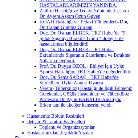
HASTALARLARIMIZIN YANINDA.
Zatürre Hastalığı ve Tedavi Yöntemleri - Uzm.
Dr. Ayşem Aşkım Öztin Güven
KOAH Hastalığı ve Tedavi Yöntemleri - Doç.
Dr. Canan Gündüz Gürkan
Doç. Dr. Osman ELBEK, TRT Haber'de "9
Şubat Sigarayı Bırakma Günü " dolayısı ile
hastalarımızı bilgilendirdi.
Doç. Dr. Osman ELBEK, TRT Haber
Ekranlarında Sigaranın Zararlarına ve Bırakma
Yollarına Değindi.
Prof. Dr. Duygu ÖZOL - Ehliyet İçin Uyku
Apnesi Hastalığını TRT Haber'de değerlendirdi
Doç. Dr. Sema SARAÇ - TRT Haber'de
Sürücülere Uyku Apnesi Uyarısı
Verem (Tüberküloz) Hastalığı ile İlgili Bilmeniz
Gerekenler, Göğüs Hastalıkları ve Tüberküloz
Profesörü Dr. Aylin BABALIK Anlatıyor.
Erken tanı ile akciğer kanserini yendi.
Hastanemiz Bölüm Resimleri
İletişim & Tanıtım Faaliyetleri
Toplantı ve Organizasyonlar
Hastalarımızdan Teşekkür Yazıları