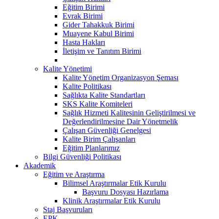
Eğitim Birimi
Evrak Birimi
Gider Tahakkuk Birimi
Muayene Kabul Birimi
Hasta Hakları
İletişim ve Tanıtım Birimi
Kalite Yönetimi
Kalite Yönetim Organizasyon Şeması
Kalite Politikası
Sağlıkta Kalite Standartları
SKS Kalite Komiteleri
Sağlık Hizmeti Kalitesinin Geliştirilmesi ve
Değerlendirilmesine Dair Yönetmelik
Çalışan Güvenliği Genelgesi
Kalite Birim Çalışanları
Eğitim Planlarımız
Bilgi Güvenliği Politikası
Akademik
Eğitim ve Araştırma
Bilimsel Araştırmalar Etik Kurulu
Başvuru Dosyası Hazırlama
Klinik Araştırmalar Etik Kurulu
Staj Başvuruları
EPK