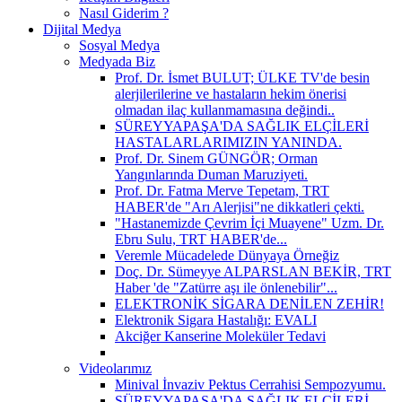
Nasıl Giderim ?
Dijital Medya
Sosyal Medya
Medyada Biz
Prof. Dr. İsmet BULUT; ÜLKE TV'de besin
alerjilerilerine ve hastaların hekim önerisi
olmadan ilaç kullanmamasına değindi..
SÜREYYAPAŞA'DA SAĞLIK ELÇİLERİ
HASTALARLARIMIZIN YANINDA.
Prof. Dr. Sinem GÜNGÖR; Orman
Yangınlarında Duman Maruziyeti.
Prof. Dr. Fatma Merve Tepetam, TRT
HABER'de "Arı Alerjisi"ne dikkatleri çekti.
"Hastanemizde Çevrim İçi Muayene" Uzm. Dr.
Ebru Sulu, TRT HABER'de...
Veremle Mücadelede Dünyaya Örneğiz
Doç. Dr. Sümeyye ALPARSLAN BEKİR, TRT
Haber 'de "Zatürre aşı ile önlenebilir"...
ELEKTRONİK SİGARA DENİLEN ZEHİR!
Elektronik Sigara Hastalığı: EVALI
Akciğer Kanserine Moleküler Tedavi
Videolarımız
Minival İnvaziv Pektus Cerrahisi Sempozyumu.
SÜREYYAPAŞA'DA SAĞLIK ELÇİLERİ