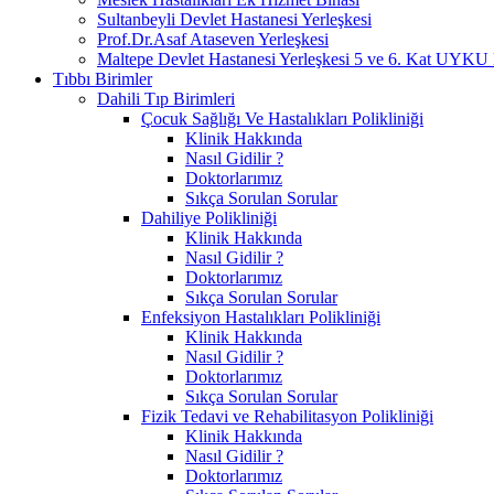
Sultanbeyli Devlet Hastanesi Yerleşkesi
Prof.Dr.Asaf Ataseven Yerleşkesi
Maltepe Devlet Hastanesi Yerleşkesi 5 ve 6. Ka
Tıbbı Birimler
Dahili Tıp Birimleri
Çocuk Sağlığı Ve Hastalıkları Polikliniği
Klinik Hakkında
Nasıl Gidilir ?
Doktorlarımız
Sıkça Sorulan Sorular
Dahiliye Polikliniği
Klinik Hakkında
Nasıl Gidilir ?
Doktorlarımız
Sıkça Sorulan Sorular
Enfeksiyon Hastalıkları Polikliniği
Klinik Hakkında
Nasıl Gidilir ?
Doktorlarımız
Sıkça Sorulan Sorular
Fizik Tedavi ve Rehabilitasyon Polikliniği
Klinik Hakkında
Nasıl Gidilir ?
Doktorlarımız