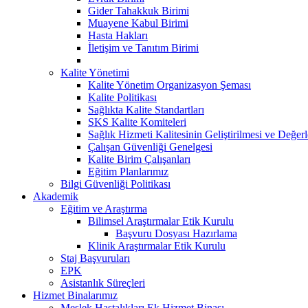
Gider Tahakkuk Birimi
Muayene Kabul Birimi
Hasta Hakları
İletişim ve Tanıtım Birimi
Kalite Yönetimi
Kalite Yönetim Organizasyon Şeması
Kalite Politikası
Sağlıkta Kalite Standartları
SKS Kalite Komiteleri
Sağlık Hizmeti Kalitesinin Geliştirilmesi ve Değer
Çalışan Güvenliği Genelgesi
Kalite Birim Çalışanları
Eğitim Planlarımız
Bilgi Güvenliği Politikası
Akademik
Eğitim ve Araştırma
Bilimsel Araştırmalar Etik Kurulu
Başvuru Dosyası Hazırlama
Klinik Araştırmalar Etik Kurulu
Staj Başvuruları
EPK
Asistanlık Süreçleri
Hizmet Binalarımız
Meslek Hastalıkları Ek Hizmet Binası