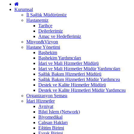
Kurumsal
İl Sağlık Müdürümüz
Hastanemiz
Tarihçe
Değerlerimiz
Amaç ve Hedeflerimiz
Misyon&Vizyon
Hastane Yönetimi
Başhekim
Başhekim Yardımcıları
İdari ve Mali Hizmetler Müdürü
İdari ve Mali Hizmetler Müdür Yardımcıları
Sağlık Bakım Hizmetleri Müdürü
Sağlık Bakım Hizmetleri Müdür Yardımcısı
Destek ve Kalite Hizmetler Müdürü
Destek ve Kalite Hizmetleri Müdür Yardımcısı
Organizasyon Şeması
İdari Hizmetler
Ayniyat
Bilgi İşlem (Network)
Biyomedikal
Çalışan Hakları
Eğitim Birimi
Evrak Birimi