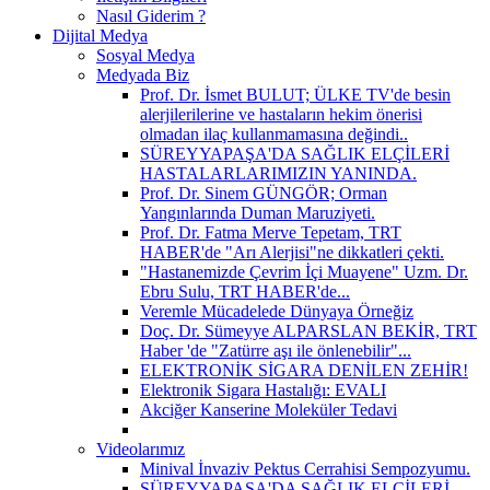
Nasıl Giderim ?
Dijital Medya
Sosyal Medya
Medyada Biz
Prof. Dr. İsmet BULUT; ÜLKE TV'de besin
alerjilerilerine ve hastaların hekim önerisi
olmadan ilaç kullanmamasına değindi..
SÜREYYAPAŞA'DA SAĞLIK ELÇİLERİ
HASTALARLARIMIZIN YANINDA.
Prof. Dr. Sinem GÜNGÖR; Orman
Yangınlarında Duman Maruziyeti.
Prof. Dr. Fatma Merve Tepetam, TRT
HABER'de "Arı Alerjisi"ne dikkatleri çekti.
"Hastanemizde Çevrim İçi Muayene" Uzm. Dr.
Ebru Sulu, TRT HABER'de...
Veremle Mücadelede Dünyaya Örneğiz
Doç. Dr. Sümeyye ALPARSLAN BEKİR, TRT
Haber 'de "Zatürre aşı ile önlenebilir"...
ELEKTRONİK SİGARA DENİLEN ZEHİR!
Elektronik Sigara Hastalığı: EVALI
Akciğer Kanserine Moleküler Tedavi
Videolarımız
Minival İnvaziv Pektus Cerrahisi Sempozyumu.
SÜREYYAPAŞA'DA SAĞLIK ELÇİLERİ