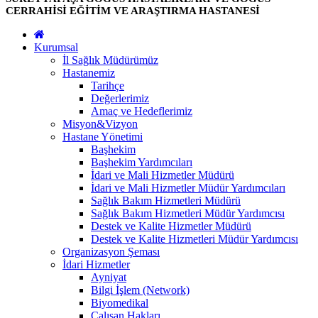
CERRAHİSİ EĞİTİM VE ARAŞTIRMA HASTANESİ
Kurumsal
İl Sağlık Müdürümüz
Hastanemiz
Tarihçe
Değerlerimiz
Amaç ve Hedeflerimiz
Misyon&Vizyon
Hastane Yönetimi
Başhekim
Başhekim Yardımcıları
İdari ve Mali Hizmetler Müdürü
İdari ve Mali Hizmetler Müdür Yardımcıları
Sağlık Bakım Hizmetleri Müdürü
Sağlık Bakım Hizmetleri Müdür Yardımcısı
Destek ve Kalite Hizmetler Müdürü
Destek ve Kalite Hizmetleri Müdür Yardımcısı
Organizasyon Şeması
İdari Hizmetler
Ayniyat
Bilgi İşlem (Network)
Biyomedikal
Çalışan Hakları