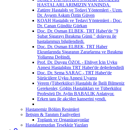
HASTALARLARIMIZIN YANINDA.
Zatürre Hastalığı ve Tedavi Yöntemleri - Uzm.
Dr. Ayşem Aşkım Öztin Güven
KOAH Hastalığı ve Tedavi Yöntemleri - Doç.
Dr. Canan Gündüz Gürkan
Doç. Dr. Osman ELBEK, TRT Haber'de "9
Şubat Sigarayı Bırakma Günü " dolayısı ile
hastalarımızı bilgilendirdi.
Doç. Dr. Osman ELBEK, TRT Haber
Ekranlarında Sigaranın Zararlarına ve Bırakma
Yollarına Değindi.
Prof. Dr. Duygu ÖZOL - Ehliyet İçin Uyku
Apnesi Hastalığını TRT Haber'de değerlendirdi
Doç. Dr. Sema SARAÇ - TRT Haber'de
Sürücülere Uyku Apnesi Uyarısı
Verem (Tüberküloz) Hastalığı ile İlgili Bilmeniz
Gerekenler, Göğüs Hastalıkları ve Tüberküloz
Profesörü Dr. Aylin BABALIK Anlatıyor.
Erken tanı ile akciğer kanserini yendi.
Hastanemiz Bölüm Resimleri
İletişim & Tanıtım Faaliyetleri
Toplantı ve Organizasyonlar
Hastalarımızdan Teşekkür Yazıları