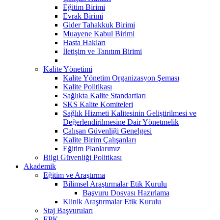
Eğitim Birimi
Evrak Birimi
Gider Tahakkuk Birimi
Muayene Kabul Birimi
Hasta Hakları
İletişim ve Tanıtım Birimi
Kalite Yönetimi
Kalite Yönetim Organizasyon Şeması
Kalite Politikası
Sağlıkta Kalite Standartları
SKS Kalite Komiteleri
Sağlık Hizmeti Kalitesinin Geliştirilmesi ve
Değerlendirilmesine Dair Yönetmelik
Çalışan Güvenliği Genelgesi
Kalite Birim Çalışanları
Eğitim Planlarımız
Bilgi Güvenliği Politikası
Akademik
Eğitim ve Araştırma
Bilimsel Araştırmalar Etik Kurulu
Başvuru Dosyası Hazırlama
Klinik Araştırmalar Etik Kurulu
Staj Başvuruları
EPK