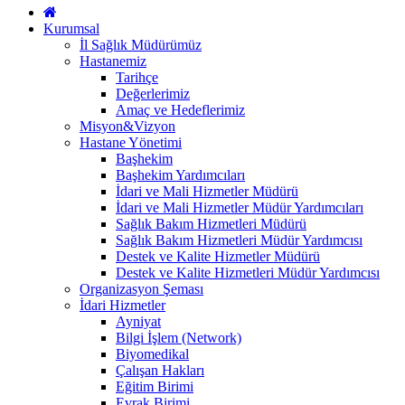
Kurumsal
İl Sağlık Müdürümüz
Hastanemiz
Tarihçe
Değerlerimiz
Amaç ve Hedeflerimiz
Misyon&Vizyon
Hastane Yönetimi
Başhekim
Başhekim Yardımcıları
İdari ve Mali Hizmetler Müdürü
İdari ve Mali Hizmetler Müdür Yardımcıları
Sağlık Bakım Hizmetleri Müdürü
Sağlık Bakım Hizmetleri Müdür Yardımcısı
Destek ve Kalite Hizmetler Müdürü
Destek ve Kalite Hizmetleri Müdür Yardımcısı
Organizasyon Şeması
İdari Hizmetler
Ayniyat
Bilgi İşlem (Network)
Biyomedikal
Çalışan Hakları
Eğitim Birimi
Evrak Birimi