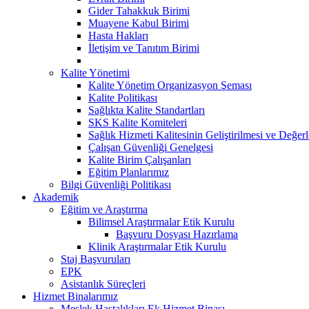
Gider Tahakkuk Birimi
Muayene Kabul Birimi
Hasta Hakları
İletişim ve Tanıtım Birimi
Kalite Yönetimi
Kalite Yönetim Organizasyon Şeması
Kalite Politikası
Sağlıkta Kalite Standartları
SKS Kalite Komiteleri
Sağlık Hizmeti Kalitesinin Geliştirilmesi ve Değer
Çalışan Güvenliği Genelgesi
Kalite Birim Çalışanları
Eğitim Planlarımız
Bilgi Güvenliği Politikası
Akademik
Eğitim ve Araştırma
Bilimsel Araştırmalar Etik Kurulu
Başvuru Dosyası Hazırlama
Klinik Araştırmalar Etik Kurulu
Staj Başvuruları
EPK
Asistanlık Süreçleri
Hizmet Binalarımız
Meslek Hastalıkları Ek Hizmet Binası