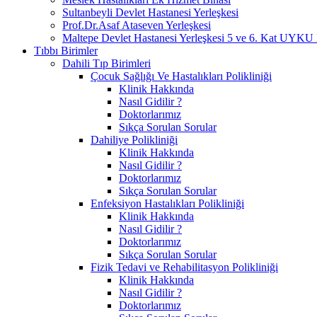
Sultanbeyli Devlet Hastanesi Yerleşkesi
Prof.Dr.Asaf Ataseven Yerleşkesi
Maltepe Devlet Hastanesi Yerleşkesi 5 ve 6. Ka
Tıbbı Birimler
Dahili Tıp Birimleri
Çocuk Sağlığı Ve Hastalıkları Polikliniği
Klinik Hakkında
Nasıl Gidilir ?
Doktorlarımız
Sıkça Sorulan Sorular
Dahiliye Polikliniği
Klinik Hakkında
Nasıl Gidilir ?
Doktorlarımız
Sıkça Sorulan Sorular
Enfeksiyon Hastalıkları Polikliniği
Klinik Hakkında
Nasıl Gidilir ?
Doktorlarımız
Sıkça Sorulan Sorular
Fizik Tedavi ve Rehabilitasyon Polikliniği
Klinik Hakkında
Nasıl Gidilir ?
Doktorlarımız