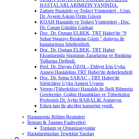
HASTALARLARIMIZIN YANINDA.
Zatürre Hastalığı ve Tedavi Yöntemleri - Uzm.
Dr. Ayşem Aşkım Öztin Güven
KOAH Hastalığı ve Tedavi Yöntemleri - Doç.
Dr. Canan Gündüz Gürkan
Doç. Dr. Osman ELBEK, TRT Haber'de "9
Şubat Sigarayı Bırakma Günü " dolayısı ile
hastalarımızı bilgilendirdi.
Doç. Dr. Osman ELBEK, TRT Haber
Ekranlarında Sigaranın Zararlarına ve Bırakma
Yollarına Değindi.
Prof. Dr. Duygu ÖZOL - Ehliyet İçin Uyku
Apnesi Hastalığını TRT Haber'de değerlendirdi
Doç. Dr. Sema SARAÇ - TRT Haber'de
Sürücülere Uyku Apnesi Uyarısı
Verem (Tüberküloz) Hastalığı ile İlgili Bilmeniz
Gerekenler, Göğüs Hastalıkları ve Tüberküloz
Profesörü Dr. Aylin BABALIK Anlatıyor.
Erken tanı ile akciğer kanserini yendi.
Hastanemiz Bölüm Resimleri
İletişim & Tanıtım Faaliyetleri
Toplantı ve Organizasyonlar
Hastalarımızdan Teşekkür Yazıları