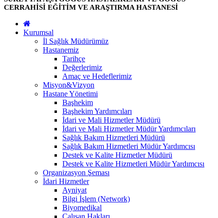
CERRAHİSİ EĞİTİM VE ARAŞTIRMA HASTANESİ
Kurumsal
İl Sağlık Müdürümüz
Hastanemiz
Tarihçe
Değerlerimiz
Amaç ve Hedeflerimiz
Misyon&Vizyon
Hastane Yönetimi
Başhekim
Başhekim Yardımcıları
İdari ve Mali Hizmetler Müdürü
İdari ve Mali Hizmetler Müdür Yardımcıları
Sağlık Bakım Hizmetleri Müdürü
Sağlık Bakım Hizmetleri Müdür Yardımcısı
Destek ve Kalite Hizmetler Müdürü
Destek ve Kalite Hizmetleri Müdür Yardımcısı
Organizasyon Şeması
İdari Hizmetler
Ayniyat
Bilgi İşlem (Network)
Biyomedikal
Çalışan Hakları