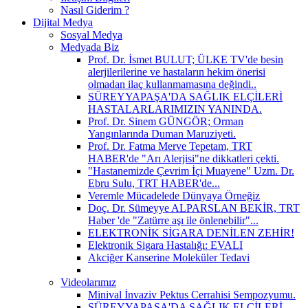
Nasıl Giderim ?
Dijital Medya
Sosyal Medya
Medyada Biz
Prof. Dr. İsmet BULUT; ÜLKE TV'de besin
alerjilerilerine ve hastaların hekim önerisi
olmadan ilaç kullanmamasına değindi..
SÜREYYAPAŞA'DA SAĞLIK ELÇİLERİ
HASTALARLARIMIZIN YANINDA.
Prof. Dr. Sinem GÜNGÖR; Orman
Yangınlarında Duman Maruziyeti.
Prof. Dr. Fatma Merve Tepetam, TRT
HABER'de "Arı Alerjisi"ne dikkatleri çekti.
"Hastanemizde Çevrim İçi Muayene" Uzm. Dr.
Ebru Sulu, TRT HABER'de...
Veremle Mücadelede Dünyaya Örneğiz
Doç. Dr. Sümeyye ALPARSLAN BEKİR, TRT
Haber 'de "Zatürre aşı ile önlenebilir"...
ELEKTRONİK SİGARA DENİLEN ZEHİR!
Elektronik Sigara Hastalığı: EVALI
Akciğer Kanserine Moleküler Tedavi
Videolarımız
Minival İnvaziv Pektus Cerrahisi Sempozyumu.
SÜREYYAPAŞA'DA SAĞLIK ELÇİLERİ