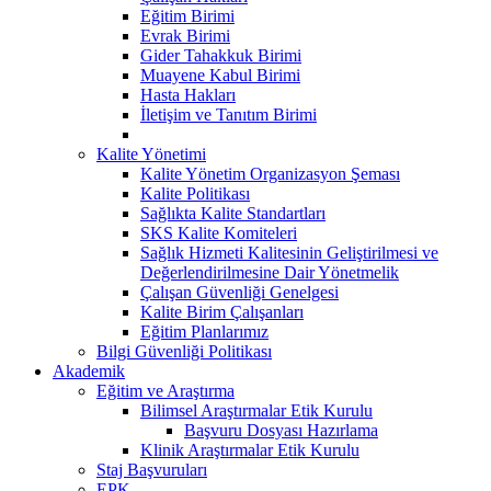
Eğitim Birimi
Evrak Birimi
Gider Tahakkuk Birimi
Muayene Kabul Birimi
Hasta Hakları
İletişim ve Tanıtım Birimi
Kalite Yönetimi
Kalite Yönetim Organizasyon Şeması
Kalite Politikası
Sağlıkta Kalite Standartları
SKS Kalite Komiteleri
Sağlık Hizmeti Kalitesinin Geliştirilmesi ve
Değerlendirilmesine Dair Yönetmelik
Çalışan Güvenliği Genelgesi
Kalite Birim Çalışanları
Eğitim Planlarımız
Bilgi Güvenliği Politikası
Akademik
Eğitim ve Araştırma
Bilimsel Araştırmalar Etik Kurulu
Başvuru Dosyası Hazırlama
Klinik Araştırmalar Etik Kurulu
Staj Başvuruları
EPK