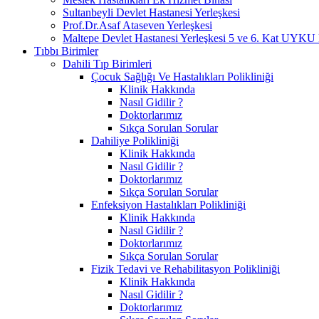
Sultanbeyli Devlet Hastanesi Yerleşkesi
Prof.Dr.Asaf Ataseven Yerleşkesi
Maltepe Devlet Hastanesi Yerleşkesi 5 ve 6. Ka
Tıbbı Birimler
Dahili Tıp Birimleri
Çocuk Sağlığı Ve Hastalıkları Polikliniği
Klinik Hakkında
Nasıl Gidilir ?
Doktorlarımız
Sıkça Sorulan Sorular
Dahiliye Polikliniği
Klinik Hakkında
Nasıl Gidilir ?
Doktorlarımız
Sıkça Sorulan Sorular
Enfeksiyon Hastalıkları Polikliniği
Klinik Hakkında
Nasıl Gidilir ?
Doktorlarımız
Sıkça Sorulan Sorular
Fizik Tedavi ve Rehabilitasyon Polikliniği
Klinik Hakkında
Nasıl Gidilir ?
Doktorlarımız