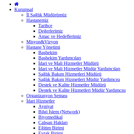
Kurumsal
İl Sağlık Müdürümüz
Hastanemiz
Tarihçe
Değerlerimiz
Amaç ve Hedeflerimiz
Misyon&Vizyon
Hastane Yönetimi
Başhekim
Başhekim Yardımcıları
İdari ve Mali Hizmetler Müdürü
İdari ve Mali Hizmetler Müdür Yardımcıları
Sağlık Bakım Hizmetleri Müdürü
Sağlık Bakım Hizmetleri Müdür Yardımcısı
Destek ve Kalite Hizmetler Müdürü
Destek ve Kalite Hizmetleri Müdür Yardımcısı
Organizasyon Şeması
İdari Hizmetler
Ayniyat
Bilgi İşlem (Network)
Biyomedikal
Çalışan Hakları
Eğitim Birimi
Evrak Birimi