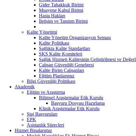
Gider Tahakkuk Birimi
Muayene Kabul Birimi
Hasta Hakları
İletişim ve Tanıtım Birimi
Kalite Yönetimi
Kalite Yönetim Organizasyon Şeması
Kalite Politikası
Sağlıkta Kalite Standartları
SKS Kalite Komiteleri
Sağlık Hizmeti Kalitesinin Geliştirilmesi ve Değer
Çalışan Güvenliği Genelgesi
Kalite Birim Çalışanları
Eğitim Planlarımız
Bilgi Güvenliği Politikası
Akademik
Eğitim ve Araştırma
Bilimsel Araştırmalar Etik Kurulu
Başvuru Dosyası Hazırlama
Klinik Araştırmalar Etik Kurulu
Staj Başvuruları
EPK
Asistanlık Süreçleri
Hizmet Binalarımız
Meslek Hastalıkları Ek Hizmet Binası