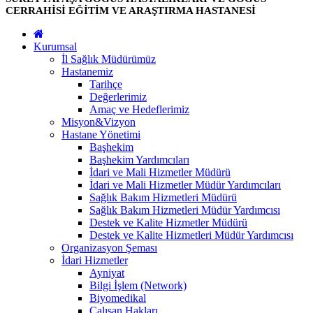
CERRAHİSİ EĞİTİM VE ARAŞTIRMA HASTANESİ
Kurumsal
İl Sağlık Müdürümüz
Hastanemiz
Tarihçe
Değerlerimiz
Amaç ve Hedeflerimiz
Misyon&Vizyon
Hastane Yönetimi
Başhekim
Başhekim Yardımcıları
İdari ve Mali Hizmetler Müdürü
İdari ve Mali Hizmetler Müdür Yardımcıları
Sağlık Bakım Hizmetleri Müdürü
Sağlık Bakım Hizmetleri Müdür Yardımcısı
Destek ve Kalite Hizmetler Müdürü
Destek ve Kalite Hizmetleri Müdür Yardımcısı
Organizasyon Şeması
İdari Hizmetler
Ayniyat
Bilgi İşlem (Network)
Biyomedikal
Çalışan Hakları