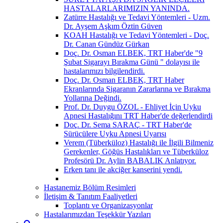
HASTALARLARIMIZIN YANINDA.
Zatürre Hastalığı ve Tedavi Yöntemleri - Uzm.
Dr. Ayşem Aşkım Öztin Güven
KOAH Hastalığı ve Tedavi Yöntemleri - Doç.
Dr. Canan Gündüz Gürkan
Doç. Dr. Osman ELBEK, TRT Haber'de "9
Şubat Sigarayı Bırakma Günü " dolayısı ile
hastalarımızı bilgilendirdi.
Doç. Dr. Osman ELBEK, TRT Haber
Ekranlarında Sigaranın Zararlarına ve Bırakma
Yollarına Değindi.
Prof. Dr. Duygu ÖZOL - Ehliyet İçin Uyku
Apnesi Hastalığını TRT Haber'de değerlendirdi
Doç. Dr. Sema SARAÇ - TRT Haber'de
Sürücülere Uyku Apnesi Uyarısı
Verem (Tüberküloz) Hastalığı ile İlgili Bilmeniz
Gerekenler, Göğüs Hastalıkları ve Tüberküloz
Profesörü Dr. Aylin BABALIK Anlatıyor.
Erken tanı ile akciğer kanserini yendi.
Hastanemiz Bölüm Resimleri
İletişim & Tanıtım Faaliyetleri
Toplantı ve Organizasyonlar
Hastalarımızdan Teşekkür Yazıları