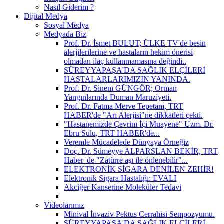
Nasıl Giderim ?
Dijital Medya
Sosyal Medya
Medyada Biz
Prof. Dr. İsmet BULUT; ÜLKE TV'de besin
alerjilerilerine ve hastaların hekim önerisi
olmadan ilaç kullanmamasına değindi..
SÜREYYAPAŞA'DA SAĞLIK ELÇİLERİ
HASTALARLARIMIZIN YANINDA.
Prof. Dr. Sinem GÜNGÖR; Orman
Yangınlarında Duman Maruziyeti.
Prof. Dr. Fatma Merve Tepetam, TRT
HABER'de "Arı Alerjisi"ne dikkatleri çekti.
"Hastanemizde Çevrim İçi Muayene" Uzm. Dr.
Ebru Sulu, TRT HABER'de...
Veremle Mücadelede Dünyaya Örneğiz
Doç. Dr. Sümeyye ALPARSLAN BEKİR, TRT
Haber 'de "Zatürre aşı ile önlenebilir"...
ELEKTRONİK SİGARA DENİLEN ZEHİR!
Elektronik Sigara Hastalığı: EVALI
Akciğer Kanserine Moleküler Tedavi
Videolarımız
Minival İnvaziv Pektus Cerrahisi Sempozyumu.
SÜREYYAPAŞA'DA SAĞLIK ELÇİLERİ