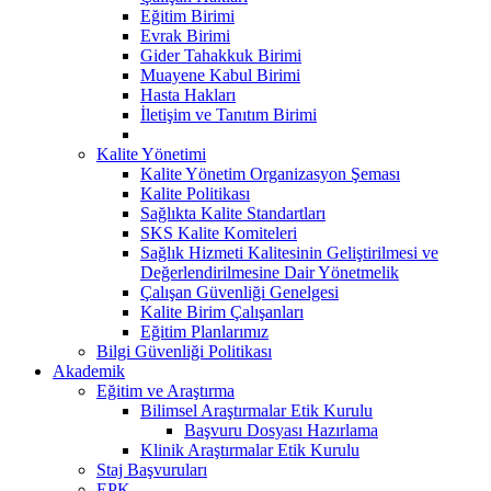
Eğitim Birimi
Evrak Birimi
Gider Tahakkuk Birimi
Muayene Kabul Birimi
Hasta Hakları
İletişim ve Tanıtım Birimi
Kalite Yönetimi
Kalite Yönetim Organizasyon Şeması
Kalite Politikası
Sağlıkta Kalite Standartları
SKS Kalite Komiteleri
Sağlık Hizmeti Kalitesinin Geliştirilmesi ve
Değerlendirilmesine Dair Yönetmelik
Çalışan Güvenliği Genelgesi
Kalite Birim Çalışanları
Eğitim Planlarımız
Bilgi Güvenliği Politikası
Akademik
Eğitim ve Araştırma
Bilimsel Araştırmalar Etik Kurulu
Başvuru Dosyası Hazırlama
Klinik Araştırmalar Etik Kurulu
Staj Başvuruları
EPK