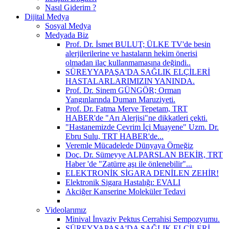
Nasıl Giderim ?
Dijital Medya
Sosyal Medya
Medyada Biz
Prof. Dr. İsmet BULUT; ÜLKE TV'de besin
alerjilerilerine ve hastaların hekim önerisi
olmadan ilaç kullanmamasına değindi..
SÜREYYAPAŞA'DA SAĞLIK ELÇİLERİ
HASTALARLARIMIZIN YANINDA.
Prof. Dr. Sinem GÜNGÖR; Orman
Yangınlarında Duman Maruziyeti.
Prof. Dr. Fatma Merve Tepetam, TRT
HABER'de "Arı Alerjisi"ne dikkatleri çekti.
"Hastanemizde Çevrim İçi Muayene" Uzm. Dr.
Ebru Sulu, TRT HABER'de...
Veremle Mücadelede Dünyaya Örneğiz
Doç. Dr. Sümeyye ALPARSLAN BEKİR, TRT
Haber 'de "Zatürre aşı ile önlenebilir"...
ELEKTRONİK SİGARA DENİLEN ZEHİR!
Elektronik Sigara Hastalığı: EVALI
Akciğer Kanserine Moleküler Tedavi
Videolarımız
Minival İnvaziv Pektus Cerrahisi Sempozyumu.
SÜREYYAPAŞA'DA SAĞLIK ELÇİLERİ