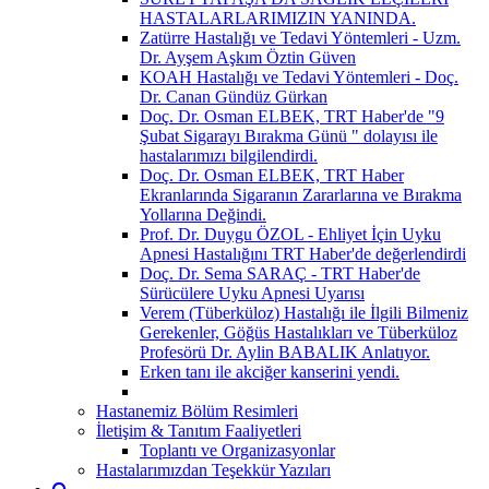
HASTALARLARIMIZIN YANINDA.
Zatürre Hastalığı ve Tedavi Yöntemleri - Uzm.
Dr. Ayşem Aşkım Öztin Güven
KOAH Hastalığı ve Tedavi Yöntemleri - Doç.
Dr. Canan Gündüz Gürkan
Doç. Dr. Osman ELBEK, TRT Haber'de "9
Şubat Sigarayı Bırakma Günü " dolayısı ile
hastalarımızı bilgilendirdi.
Doç. Dr. Osman ELBEK, TRT Haber
Ekranlarında Sigaranın Zararlarına ve Bırakma
Yollarına Değindi.
Prof. Dr. Duygu ÖZOL - Ehliyet İçin Uyku
Apnesi Hastalığını TRT Haber'de değerlendirdi
Doç. Dr. Sema SARAÇ - TRT Haber'de
Sürücülere Uyku Apnesi Uyarısı
Verem (Tüberküloz) Hastalığı ile İlgili Bilmeniz
Gerekenler, Göğüs Hastalıkları ve Tüberküloz
Profesörü Dr. Aylin BABALIK Anlatıyor.
Erken tanı ile akciğer kanserini yendi.
Hastanemiz Bölüm Resimleri
İletişim & Tanıtım Faaliyetleri
Toplantı ve Organizasyonlar
Hastalarımızdan Teşekkür Yazıları