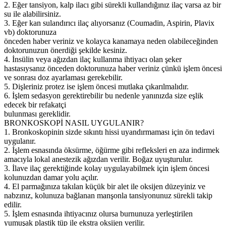
2. Eğer tansiyon, kalp ilacı gibi sürekli kullandığınız ilaç varsa az bir
su ile alabilirsiniz.
3. Eğer kan sulandırıcı ilaç alıyorsanız (Coumadin, Aspirin, Plavix
vb) doktorunuza
önceden haber veriniz ve kolayca kanamaya neden olabileceğinden
doktorunuzun önerdiği şekilde kesiniz.
4. İnsülin veya ağızdan ilaç kullanma ihtiyacı olan şeker
hastasıysanız önceden doktorunuza haber veriniz çünkü işlem öncesi
ve sonrası doz ayarlaması gerekebilir.
5. Dişleriniz protez ise işlem öncesi mutlaka çıkarılmalıdır.
6. İşlem sedasyon gerektirebilir bu nedenle yanınızda size eşlik
edecek bir refakatçi
bulunması gereklidir.
BRONKOSKOPİ NASIL UYGULANIR?
1. Bronkoskopinin sizde sıkıntı hissi uyandırmaması için ön tedavi
uygulanır.
2. İşlem esnasında öksürme, öğürme gibi refleksleri en aza indirmek
amacıyla lokal anestezik ağızdan verilir. Boğaz uyuşturulur.
3. İlave ilaç gerektiğinde kolay uygulayabilmek için işlem öncesi
kolunuzdan damar yolu açılır.
4. El parmağınıza takılan küçük bir alet ile oksijen düzeyiniz ve
nabzınız, kolunuza bağlanan manşonla tansiyonunuz sürekli takip
edilir.
5. İşlem esnasında ihtiyacınız olursa burnunuza yerleştirilen
yumuşak plastik tüp ile ekstra oksijen verilir.