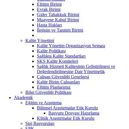
Eğitim Birimi
Evrak Birimi
Gider Tahakkuk Birimi
Muayene Kabul Birimi
Hasta Hakları
İletişim ve Tanıtım Birimi
Kalite Yönetimi
Kalite Yönetim Organizasyon Şeması
Kalite Politikası
Sağlıkta Kalite Standartları
SKS Kalite Komiteleri
Sağlık Hizmeti Kalitesinin Geliştirilmesi ve
Değerlendirilmesine Dair Yönetmelik
Çalışan Güvenliği Genelgesi
Kalite Birim Çalışanları
Eğitim Planlarımız
Bilgi Güvenliği Politikası
Akademik
Eğitim ve Araştırma
Bilimsel Araştırmalar Etik Kurulu
Başvuru Dosyası Hazırlama
Klinik Araştırmalar Etik Kurulu
Staj Başvuruları
EPK