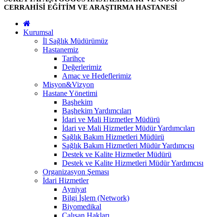
CERRAHİSİ EĞİTİM VE ARAŞTIRMA HASTANESİ
Kurumsal
İl Sağlık Müdürümüz
Hastanemiz
Tarihçe
Değerlerimiz
Amaç ve Hedeflerimiz
Misyon&Vizyon
Hastane Yönetimi
Başhekim
Başhekim Yardımcıları
İdari ve Mali Hizmetler Müdürü
İdari ve Mali Hizmetler Müdür Yardımcıları
Sağlık Bakım Hizmetleri Müdürü
Sağlık Bakım Hizmetleri Müdür Yardımcısı
Destek ve Kalite Hizmetler Müdürü
Destek ve Kalite Hizmetleri Müdür Yardımcısı
Organizasyon Şeması
İdari Hizmetler
Ayniyat
Bilgi İşlem (Network)
Biyomedikal
Çalışan Hakları