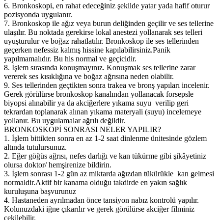
6. Bronkoskopi, en rahat edeceğiniz şekilde yatar yada hafif oturur
pozisyonda uygulanır.
7. Bronkoskop ile ağız veya burun deliğinden geçilir ve ses tellerine
ulaşılır. Bu noktada gerekirse lokal anestezi yollanarak ses telleri
uyuşturulur ve boğaz rahatlatılır. Bronkoskop ile ses tellerinden
geçerken nefessiz kalmış hissine kapılabilirsiniz.Panik
yapılmamalıdır. Bu his normal ve geçicidir.
8. İşlem sırasında konuşmayınız. Konuşmak ses tellerine zarar
vererek ses kısıklığına ve boğaz ağrısına neden olabilir.
9. Ses tellerinden geçtikten sonra trakea ve bronş yapıları incelenir.
Gerek görülürse bronkoskop kanalından yollanacak forsepsle
biyopsi alınabilir ya da akciğerlere yıkama suyu verilip geri
tekrardan toplanarak alınan yıkama materyali (suyu) incelemeye
yollanır. Bu uygulamalar ağrılı değildir.
BRONKOSKOPİ SONRASI NELER YAPILIR?
1. İşlem bittikten sonra en az 1-2 saat dinlenme ünitesinde gözlem
altında tutulursunuz.
2. Eğer göğüs ağrısı, nefes darlığı ve kan tükürme gibi şikâyetiniz
olursa doktor/ hemşirenize bildirin.
3. İşlem sonrası 1-2 gün az miktarda ağızdan tükürükle kan gelmesi
normaldir.Aktif bir kanama olduğu takdirde en yakın sağlık
kuruluşuna başvurunuz
4. Hastaneden ayrılmadan önce tansiyon nabız kontrolü yapılır.
Kolunuzdaki iğne çıkarılır ve gerek görülürse akciğer filminiz
çekilebilir.