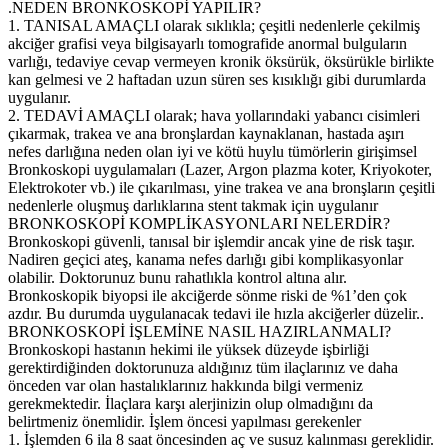
.NEDEN BRONKOSKOPİ YAPILIR?
1. TANISAL AMAÇLI olarak sıklıkla; çeşitli nedenlerle çekilmiş
akciğer grafisi veya bilgisayarlı tomografide anormal bulguların
varlığı, tedaviye cevap vermeyen kronik öksürük, öksürükle birlikte
kan gelmesi ve 2 haftadan uzun süren ses kısıklığı gibi durumlarda
uygulanır.
2. TEDAVİ AMAÇLI olarak; hava yollarındaki yabancı cisimleri
çıkarmak, trakea ve ana bronşlardan kaynaklanan, hastada aşırı
nefes darlığına neden olan iyi ve kötü huylu tümörlerin girişimsel
Bronkoskopi uygulamaları (Lazer, Argon plazma koter, Kriyokoter,
Elektrokoter vb.) ile çıkarılması, yine trakea ve ana bronşların çeşitli
nedenlerle oluşmuş darlıklarına stent takmak için uygulanır
BRONKOSKOPİ KOMPLİKASYONLARI NELERDİR?
Bronkoskopi güvenli, tanısal bir işlemdir ancak yine de risk taşır.
Nadiren geçici ateş, kanama nefes darlığı gibi komplikasyonlar
olabilir. Doktorunuz bunu rahatlıkla kontrol altına alır.
Bronkoskopik biyopsi ile akciğerde sönme riski de %1’den çok
azdır. Bu durumda uygulanacak tedavi ile hızla akciğerler düzelir..
BRONKOSKOPİ İŞLEMİNE NASIL HAZIRLANMALI?
Bronkoskopi hastanın hekimi ile yüksek düzeyde işbirliği
gerektirdiğinden doktorunuza aldığınız tüm ilaçlarınız ve daha
önceden var olan hastalıklarınız hakkında bilgi vermeniz
gerekmektedir. İlaçlara karşı alerjinizin olup olmadığını da
belirtmeniz önemlidir. İşlem öncesi yapılması gerekenler
1. İşlemden 6 ila 8 saat öncesinden aç ve susuz kalınması gereklidir.