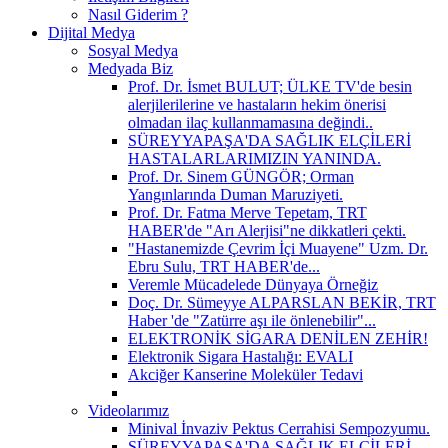
Nasıl Giderim ?
Dijital Medya
Sosyal Medya
Medyada Biz
Prof. Dr. İsmet BULUT; ÜLKE TV'de besin
alerjilerilerine ve hastaların hekim önerisi
olmadan ilaç kullanmamasına değindi..
SÜREYYAPAŞA'DA SAĞLIK ELÇİLERİ
HASTALARLARIMIZIN YANINDA.
Prof. Dr. Sinem GÜNGÖR; Orman
Yangınlarında Duman Maruziyeti.
Prof. Dr. Fatma Merve Tepetam, TRT
HABER'de "Arı Alerjisi"ne dikkatleri çekti.
"Hastanemizde Çevrim İçi Muayene" Uzm. Dr.
Ebru Sulu, TRT HABER'de...
Veremle Mücadelede Dünyaya Örneğiz
Doç. Dr. Sümeyye ALPARSLAN BEKİR, TRT
Haber 'de "Zatürre aşı ile önlenebilir"...
ELEKTRONİK SİGARA DENİLEN ZEHİR!
Elektronik Sigara Hastalığı: EVALI
Akciğer Kanserine Moleküler Tedavi
Videolarımız
Minival İnvaziv Pektus Cerrahisi Sempozyumu.
SÜREYYAPAŞA'DA SAĞLIK ELÇİLERİ