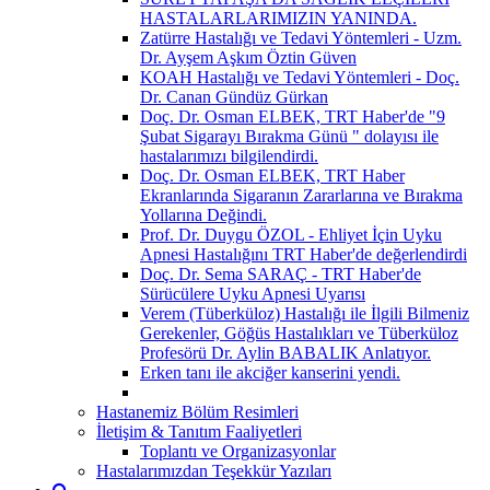
HASTALARLARIMIZIN YANINDA.
Zatürre Hastalığı ve Tedavi Yöntemleri - Uzm.
Dr. Ayşem Aşkım Öztin Güven
KOAH Hastalığı ve Tedavi Yöntemleri - Doç.
Dr. Canan Gündüz Gürkan
Doç. Dr. Osman ELBEK, TRT Haber'de "9
Şubat Sigarayı Bırakma Günü " dolayısı ile
hastalarımızı bilgilendirdi.
Doç. Dr. Osman ELBEK, TRT Haber
Ekranlarında Sigaranın Zararlarına ve Bırakma
Yollarına Değindi.
Prof. Dr. Duygu ÖZOL - Ehliyet İçin Uyku
Apnesi Hastalığını TRT Haber'de değerlendirdi
Doç. Dr. Sema SARAÇ - TRT Haber'de
Sürücülere Uyku Apnesi Uyarısı
Verem (Tüberküloz) Hastalığı ile İlgili Bilmeniz
Gerekenler, Göğüs Hastalıkları ve Tüberküloz
Profesörü Dr. Aylin BABALIK Anlatıyor.
Erken tanı ile akciğer kanserini yendi.
Hastanemiz Bölüm Resimleri
İletişim & Tanıtım Faaliyetleri
Toplantı ve Organizasyonlar
Hastalarımızdan Teşekkür Yazıları