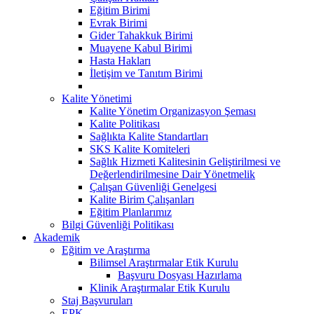
Eğitim Birimi
Evrak Birimi
Gider Tahakkuk Birimi
Muayene Kabul Birimi
Hasta Hakları
İletişim ve Tanıtım Birimi
Kalite Yönetimi
Kalite Yönetim Organizasyon Şeması
Kalite Politikası
Sağlıkta Kalite Standartları
SKS Kalite Komiteleri
Sağlık Hizmeti Kalitesinin Geliştirilmesi ve
Değerlendirilmesine Dair Yönetmelik
Çalışan Güvenliği Genelgesi
Kalite Birim Çalışanları
Eğitim Planlarımız
Bilgi Güvenliği Politikası
Akademik
Eğitim ve Araştırma
Bilimsel Araştırmalar Etik Kurulu
Başvuru Dosyası Hazırlama
Klinik Araştırmalar Etik Kurulu
Staj Başvuruları
EPK