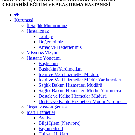
CERRAHİSİ EĞİTİM VE ARAŞTIRMA HASTANESİ
Kurumsal
İl Sağlık Müdürümüz
Hastanemiz
Tarihçe
Değerlerimiz
Amaç ve Hedeflerimiz
Misyon&Vizyon
Hastane Yönetimi
Başhekim
Başhekim Yardımcıları
İdari ve Mali Hizmetler Müdürü
İdari ve Mali Hizmetler Müdür Yardımcıları
Sağlık Bakım Hizmetleri Müdürü
Sağlık Bakım Hizmetleri Müdür Yardımcısı
Destek ve Kalite Hizmetler Müdürü
Destek ve Kalite Hizmetleri Müdür Yardımcısı
Organizasyon Şeması
İdari Hizmetler
Ayniyat
Bilgi İşlem (Network)
Biyomedikal
Çalışan Hakları