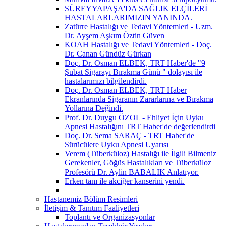
SÜREYYAPAŞA'DA SAĞLIK ELÇİLERİ
HASTALARLARIMIZIN YANINDA.
Zatürre Hastalığı ve Tedavi Yöntemleri - Uzm.
Dr. Ayşem Aşkım Öztin Güven
KOAH Hastalığı ve Tedavi Yöntemleri - Doç.
Dr. Canan Gündüz Gürkan
Doç. Dr. Osman ELBEK, TRT Haber'de "9
Şubat Sigarayı Bırakma Günü " dolayısı ile
hastalarımızı bilgilendirdi.
Doç. Dr. Osman ELBEK, TRT Haber
Ekranlarında Sigaranın Zararlarına ve Bırakma
Yollarına Değindi.
Prof. Dr. Duygu ÖZOL - Ehliyet İçin Uyku
Apnesi Hastalığını TRT Haber'de değerlendirdi
Doç. Dr. Sema SARAÇ - TRT Haber'de
Sürücülere Uyku Apnesi Uyarısı
Verem (Tüberküloz) Hastalığı ile İlgili Bilmeniz
Gerekenler, Göğüs Hastalıkları ve Tüberküloz
Profesörü Dr. Aylin BABALIK Anlatıyor.
Erken tanı ile akciğer kanserini yendi.
Hastanemiz Bölüm Resimleri
İletişim & Tanıtım Faaliyetleri
Toplantı ve Organizasyonlar