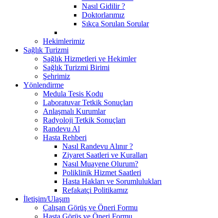
Nasıl Gidilir ?
Doktorlarımız
Sıkça Sorulan Sorular
Hekimlerimiz
Sağlık Turizmi
Sağlık Hizmetleri ve Hekimler
Sağlık Turizmi Birimi
Şehrimiz
Yönlendirme
Medula Tesis Kodu
Laboratuvar Tetkik Sonuçları
Anlaşmalı Kurumlar
Radyoloji Tetkik Sonuçları
Randevu Al
Hasta Rehberi
Nasıl Randevu Alınır ?
Ziyaret Saatleri ve Kuralları
Nasıl Muayene Olurum?
Poliklinik Hizmet Saatleri
Hasta Hakları ve Sorumlulukları
Refakatçi Politikamız
İletişim/Ulaşım
Çalışan Görüş ve Öneri Formu
Hasta Görüş ve Öneri Formu