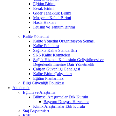
Eğitim Birimi
Evrak Birimi
Gider Tahakkuk Birimi
Muayene Kabul Birimi
Hasta Hakları
İletişim ve Tanıtım Birimi
Kalite Yönetimi
Kalite Yönetim Organizasyon Şeması
Kalite Politikası
Sağlıkta Kalite Standartları
SKS Kalite Komiteleri
Sağlık Hizmeti Kalitesinin Geliştirilmesi ve
Değerlendirilmesine Dair Yönetmelik
Çalışan Güvenliği Genelgesi
Kalite Birim Çalışanları
Eğitim Planlarımız
Bilgi Güvenliği Politikası
Akademik
Eğitim ve Araştırma
Bilimsel Araştırmalar Etik Kurulu
Başvuru Dosyası Hazırlama
Klinik Araştırmalar Etik Kurulu
Staj Başvuruları
EPK