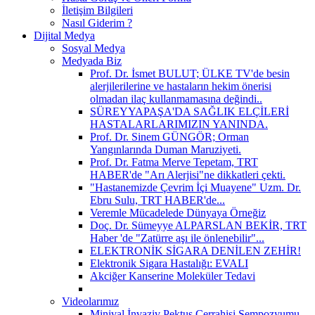
İletişim Bilgileri
Nasıl Giderim ?
Dijital Medya
Sosyal Medya
Medyada Biz
Prof. Dr. İsmet BULUT; ÜLKE TV'de besin
alerjilerilerine ve hastaların hekim önerisi
olmadan ilaç kullanmamasına değindi..
SÜREYYAPAŞA'DA SAĞLIK ELÇİLERİ
HASTALARLARIMIZIN YANINDA.
Prof. Dr. Sinem GÜNGÖR; Orman
Yangınlarında Duman Maruziyeti.
Prof. Dr. Fatma Merve Tepetam, TRT
HABER'de "Arı Alerjisi"ne dikkatleri çekti.
"Hastanemizde Çevrim İçi Muayene" Uzm. Dr.
Ebru Sulu, TRT HABER'de...
Veremle Mücadelede Dünyaya Örneğiz
Doç. Dr. Sümeyye ALPARSLAN BEKİR, TRT
Haber 'de "Zatürre aşı ile önlenebilir"...
ELEKTRONİK SİGARA DENİLEN ZEHİR!
Elektronik Sigara Hastalığı: EVALI
Akciğer Kanserine Moleküler Tedavi
Videolarımız
Minival İnvaziv Pektus Cerrahisi Sempozyumu.