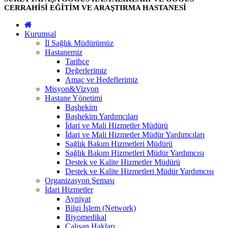
CERRAHİSİ EĞİTİM VE ARAŞTIRMA HASTANESİ
Kurumsal
İl Sağlık Müdürümüz
Hastanemiz
Tarihçe
Değerlerimiz
Amaç ve Hedeflerimiz
Misyon&Vizyon
Hastane Yönetimi
Başhekim
Başhekim Yardımcıları
İdari ve Mali Hizmetler Müdürü
İdari ve Mali Hizmetler Müdür Yardımcıları
Sağlık Bakım Hizmetleri Müdürü
Sağlık Bakım Hizmetleri Müdür Yardımcısı
Destek ve Kalite Hizmetler Müdürü
Destek ve Kalite Hizmetleri Müdür Yardımcısı
Organizasyon Şeması
İdari Hizmetler
Ayniyat
Bilgi İşlem (Network)
Biyomedikal
Çalışan Hakları