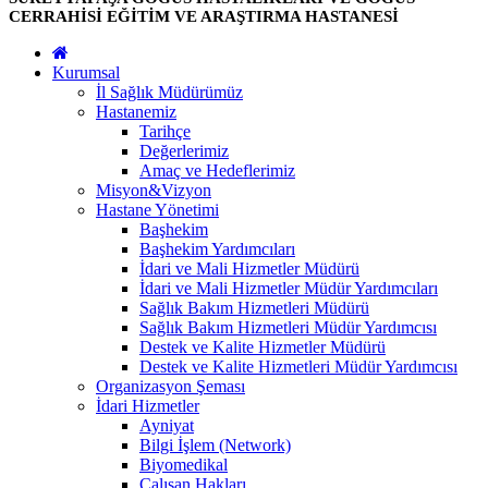
CERRAHİSİ EĞİTİM VE ARAŞTIRMA HASTANESİ
Kurumsal
İl Sağlık Müdürümüz
Hastanemiz
Tarihçe
Değerlerimiz
Amaç ve Hedeflerimiz
Misyon&Vizyon
Hastane Yönetimi
Başhekim
Başhekim Yardımcıları
İdari ve Mali Hizmetler Müdürü
İdari ve Mali Hizmetler Müdür Yardımcıları
Sağlık Bakım Hizmetleri Müdürü
Sağlık Bakım Hizmetleri Müdür Yardımcısı
Destek ve Kalite Hizmetler Müdürü
Destek ve Kalite Hizmetleri Müdür Yardımcısı
Organizasyon Şeması
İdari Hizmetler
Ayniyat
Bilgi İşlem (Network)
Biyomedikal
Çalışan Hakları