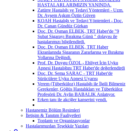
HASTALARLARIMIZIN YANINDA.
Zatürre Hastalığı ve Tedavi Yöntemleri - Uzm.
Dr. Ayşem Aşkım Öztin Güven
KOAH Hastalığı ve Tedavi Yöntemleri - Doç.
Dr. Canan Gündüz Gürkan
Doç. Dr. Osman ELBEK, TRT Haber'de "9
Şubat Sigarayı Bırakma Günü " dolayısı ile
hastalarımızı bilgilendirdi.
Doç. Dr. Osman ELBEK, TRT Haber
Ekranlarında Sigaranın Zararlarına ve Bırakma
Yollarına Değindi.
Prof. Dr. Duygu ÖZOL - Ehliyet İçin Uyku
Apnesi Hastalığını TRT Haber'de değerlendirdi
Doç. Dr. Sema SARAÇ - TRT Haber'de
Sürücülere Uyku Apnesi Uyarısı
Verem (Tüberküloz) Hastalığı ile İlgili Bilmeniz
Gerekenler, Göğüs Hastalıkları ve Tüberküloz
Profesörü Dr. Aylin BABALIK Anlatıyor.
Erken tanı ile akciğer kanserini yendi.
Hastanemiz Bölüm Resimleri
İletişim & Tanıtım Faaliyetleri
Toplantı ve Organizasyonlar
Hastalarımızdan Teşekkür Yazıları