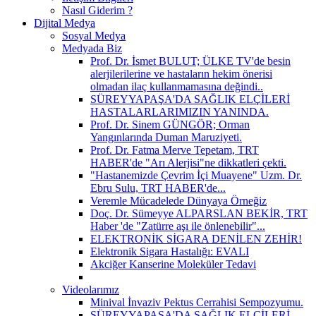
Nasıl Giderim ?
Dijital Medya
Sosyal Medya
Medyada Biz
Prof. Dr. İsmet BULUT; ÜLKE TV'de besin
alerjilerilerine ve hastaların hekim önerisi
olmadan ilaç kullanmamasına değindi..
SÜREYYAPAŞA'DA SAĞLIK ELÇİLERİ
HASTALARLARIMIZIN YANINDA.
Prof. Dr. Sinem GÜNGÖR; Orman
Yangınlarında Duman Maruziyeti.
Prof. Dr. Fatma Merve Tepetam, TRT
HABER'de "Arı Alerjisi"ne dikkatleri çekti.
"Hastanemizde Çevrim İçi Muayene" Uzm. Dr.
Ebru Sulu, TRT HABER'de...
Veremle Mücadelede Dünyaya Örneğiz
Doç. Dr. Sümeyye ALPARSLAN BEKİR, TRT
Haber 'de "Zatürre aşı ile önlenebilir"...
ELEKTRONİK SİGARA DENİLEN ZEHİR!
Elektronik Sigara Hastalığı: EVALI
Akciğer Kanserine Moleküler Tedavi
Videolarımız
Minival İnvaziv Pektus Cerrahisi Sempozyumu.
SÜREYYAPAŞA'DA SAĞLIK ELÇİLERİ