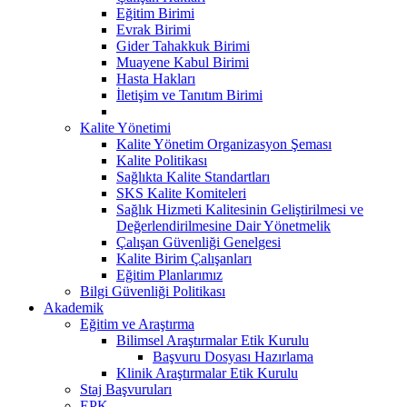
Eğitim Birimi
Evrak Birimi
Gider Tahakkuk Birimi
Muayene Kabul Birimi
Hasta Hakları
İletişim ve Tanıtım Birimi
Kalite Yönetimi
Kalite Yönetim Organizasyon Şeması
Kalite Politikası
Sağlıkta Kalite Standartları
SKS Kalite Komiteleri
Sağlık Hizmeti Kalitesinin Geliştirilmesi ve
Değerlendirilmesine Dair Yönetmelik
Çalışan Güvenliği Genelgesi
Kalite Birim Çalışanları
Eğitim Planlarımız
Bilgi Güvenliği Politikası
Akademik
Eğitim ve Araştırma
Bilimsel Araştırmalar Etik Kurulu
Başvuru Dosyası Hazırlama
Klinik Araştırmalar Etik Kurulu
Staj Başvuruları
EPK