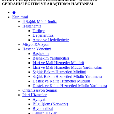
CERRAHİSİ EĞİTİM VE ARAŞTIRMA HASTANESİ
Kurumsal
İl Sağlık Müdürümüz
Hastanemiz
Tarihçe
Değerlerimiz
Amaç ve Hedeflerimiz
Misyon&Vizyon
Hastane Yönetimi
Başhekim
Başhekim Yardımcıları
İdari ve Mali Hizmetler Müdürü
İdari ve Mali Hizmetler Müdür Yardımcıları
Sağlık Bakım Hizmetleri Müdürü
Sağlık Bakım Hizmetleri Müdür Yardımcısı
Destek ve Kalite Hizmetler Müdürü
Destek ve Kalite Hizmetleri Müdür Yardımcısı
Organizasyon Şeması
İdari Hizmetler
Ayniyat
Bilgi İşlem (Network)
Biyomedikal
Çalışan Hakları