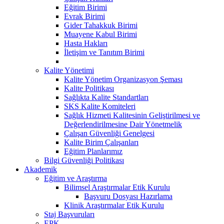
Eğitim Birimi
Evrak Birimi
Gider Tahakkuk Birimi
Muayene Kabul Birimi
Hasta Hakları
İletişim ve Tanıtım Birimi
Kalite Yönetimi
Kalite Yönetim Organizasyon Şeması
Kalite Politikası
Sağlıkta Kalite Standartları
SKS Kalite Komiteleri
Sağlık Hizmeti Kalitesinin Geliştirilmesi ve
Değerlendirilmesine Dair Yönetmelik
Çalışan Güvenliği Genelgesi
Kalite Birim Çalışanları
Eğitim Planlarımız
Bilgi Güvenliği Politikası
Akademik
Eğitim ve Araştırma
Bilimsel Araştırmalar Etik Kurulu
Başvuru Dosyası Hazırlama
Klinik Araştırmalar Etik Kurulu
Staj Başvuruları
EPK