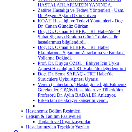
HASTALARLARIMIZIN YANINDA.
Zatürre Hastalığı ve Tedavi Yöntemleri - Uzm.
Dr. Ayşem Aşkım Öztin Güven
KOAH Hastalığı ve Tedavi Yöntemleri - Doç.
Dr. Canan Gündüz Gürkan
Doç. Dr. Osman ELBEK, TRT Haber'de "9
Şubat Sigarayı Bırakma Günü " dolayısı ile
hastalarımızı bilgilendirdi.
Doç. Dr. Osman ELBEK, TRT Haber
Ekranlarında Sigaranın Zararlarına ve Bırakma
Yollarına Değindi.
Prof. Dr. Duygu ÖZOL - Ehliyet İçin Uyku
Apnesi Hastalığını TRT Haber'de değerlendirdi
Doç. Dr. Sema SARAÇ - TRT Haber'de
Sürücülere Uyku Apnesi Uyarısı
Verem (Tüberküloz) Hastalığı ile İlgili Bilmeniz
Gerekenler, Göğüs Hastalıkları ve Tüberküloz
Profesörü Dr. Aylin BABALIK Anlatıyor.
Erken tanı ile akciğer kanserini yendi.
Hastanemiz Bölüm Resimleri
İletişim & Tanıtım Faaliyetleri
Toplantı ve Organizasyonlar
Hastalarımızdan Teşekkür Yazıları