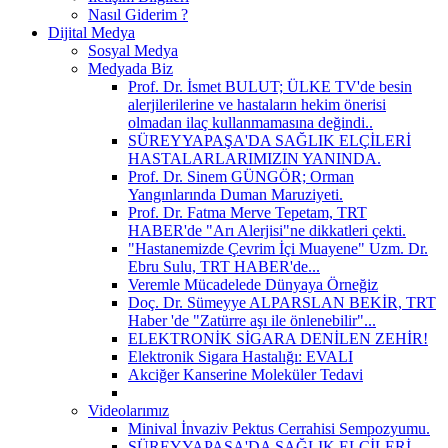
Nasıl Giderim ?
Dijital Medya
Sosyal Medya
Medyada Biz
Prof. Dr. İsmet BULUT; ÜLKE TV'de besin
alerjilerilerine ve hastaların hekim önerisi
olmadan ilaç kullanmamasına değindi..
SÜREYYAPAŞA'DA SAĞLIK ELÇİLERİ
HASTALARLARIMIZIN YANINDA.
Prof. Dr. Sinem GÜNGÖR; Orman
Yangınlarında Duman Maruziyeti.
Prof. Dr. Fatma Merve Tepetam, TRT
HABER'de "Arı Alerjisi"ne dikkatleri çekti.
"Hastanemizde Çevrim İçi Muayene" Uzm. Dr.
Ebru Sulu, TRT HABER'de...
Veremle Mücadelede Dünyaya Örneğiz
Doç. Dr. Sümeyye ALPARSLAN BEKİR, TRT
Haber 'de "Zatürre aşı ile önlenebilir"...
ELEKTRONİK SİGARA DENİLEN ZEHİR!
Elektronik Sigara Hastalığı: EVALI
Akciğer Kanserine Moleküler Tedavi
Videolarımız
Minival İnvaziv Pektus Cerrahisi Sempozyumu.
SÜREYYAPAŞA'DA SAĞLIK ELÇİLERİ