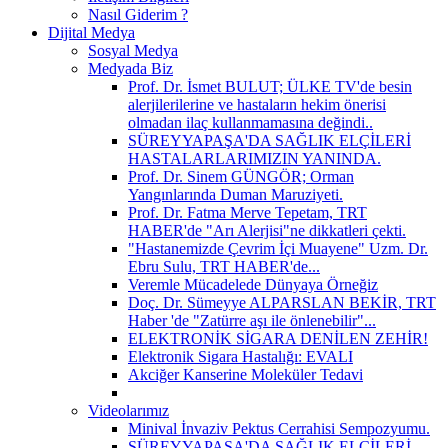
Nasıl Giderim ?
Dijital Medya
Sosyal Medya
Medyada Biz
Prof. Dr. İsmet BULUT; ÜLKE TV'de besin
alerjilerilerine ve hastaların hekim önerisi
olmadan ilaç kullanmamasına değindi..
SÜREYYAPAŞA'DA SAĞLIK ELÇİLERİ
HASTALARLARIMIZIN YANINDA.
Prof. Dr. Sinem GÜNGÖR; Orman
Yangınlarında Duman Maruziyeti.
Prof. Dr. Fatma Merve Tepetam, TRT
HABER'de "Arı Alerjisi"ne dikkatleri çekti.
"Hastanemizde Çevrim İçi Muayene" Uzm. Dr.
Ebru Sulu, TRT HABER'de...
Veremle Mücadelede Dünyaya Örneğiz
Doç. Dr. Sümeyye ALPARSLAN BEKİR, TRT
Haber 'de "Zatürre aşı ile önlenebilir"...
ELEKTRONİK SİGARA DENİLEN ZEHİR!
Elektronik Sigara Hastalığı: EVALI
Akciğer Kanserine Moleküler Tedavi
Videolarımız
Minival İnvaziv Pektus Cerrahisi Sempozyumu.
SÜREYYAPAŞA'DA SAĞLIK ELÇİLERİ