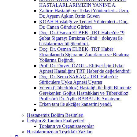
HASTALARLARIMIZIN YANINDA.
Zatürre Hastalığı ve Tedavi Yöntemleri - Uzm.
Dr. Ayşem Aşkım Öztin Güven
KOAH Hastalığı ve Tedavi Yöntemleri - Doç.
Dr. Canan Gündüz Gürkan
Doç. Dr. Osman ELBEK, TRT Haber'de "9
Şubat Sigarayı Bırakma Günü " dolayısı ile
hastalarımızı bilgilendirdi.
Doç. Dr. Osman ELBEK, TRT Haber
Ekranlarında Sigaranın Zararlarına ve Bırakma
Yollarına Değindi.
Prof. Dr. Duygu ÖZOL - Ehliyet İçin Uyku
Apnesi Hastalığını TRT Haber'de değerlendirdi
Doç. Dr. Sema SARAÇ - TRT Haber'de
Sürücülere Uyku Apnesi Uyarısı
Verem (Tüberküloz) Hastalığı ile İlgili Bilmeniz
Gerekenler, Göğüs Hastalıkları ve Tüberküloz
Profesörü Dr. Aylin BABALIK Anlatıyor.
Erken tanı ile akciğer kanserini yendi.
Hastanemiz Bölüm Resimleri
İletişim & Tanıtım Faaliyetleri
Toplantı ve Organizasyonlar
Hastalarımızdan Teşekkür Yazıları