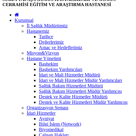
CERRAHİSİ EĞİTİM VE ARAŞTIRMA HASTANESİ
Kurumsal
İl Sağlık Müdürümüz
Hastanemiz
Tarihçe
Değerlerimiz
Amaç ve Hedeflerimiz
Misyon&Vizyon
Hastane Yönetimi
Başhekim
Başhekim Yardımcıları
İdari ve Mali Hizmetler Müdürü
İdari ve Mali Hizmetler Müdür Yardımcıları
Sağlık Bakım Hizmetleri Müdürü
Sağlık Bakım Hizmetleri Müdür Yardımcısı
Destek ve Kalite Hizmetler Müdürü
Destek ve Kalite Hizmetleri Müdür Yardımcısı
Organizasyon Şeması
İdari Hizmetler
Ayniyat
Bilgi İşlem (Network)
Biyomedikal
Çalışan Hakları