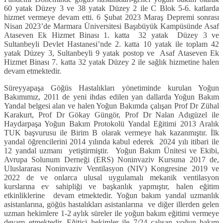
60 yatak Düzey 3 ve 38 yatak Düzey 2 ile C Blok 5-6. katlarda
hizmet vermeye devam etti. 6 Şubat 2023 Maraş Depremi sonrası
Nisan 2023’de Marmara Üniversitesi Başıbüyük Kampüsünde Asaf
Ataseven Ek Hizmet Binası 1. katta 32 yatak Düzey 3 ve
Sultanbeyli Devlet Hastanesi’nde 2. katta 10 yatak ile toplam 42
yatak Düzey 3, Sultanbeyli 9 yatak postop ve Asaf Ataseven Ek
Hizmet Binası 7. katta 32 yatak Düzey 2 ile sağlık hizmetine halen
devam etmektedir.
Süreyyapaşa Göğüs Hastalıkları yönetiminde kurulan Yoğun
Bakımımız, 2011 de yeni ihdas edilen yan dallarda Yoğun Bakım
Yandal belgesi alan ve halen Yoğun Bakımda çalışan Prof Dr Zühal
Karakurt, Prof Dr Gökay Güngör, Prof Dr Nalan Adıgüzel ile
Haydarpaşa Yoğun Bakım Protokolü Yandal Eğitimi 2013 Aralık
TUK başvurusu ile Birim B olarak vermeye hak kazanmıştır. İlk
yandal öğrencilerini 2014 yılında kabul ederek 2024 yılı itibari ile
12 yandal uzmanı yetiştirmiştir. Yoğun Bakım Ünitesi ve Ekibi,
Avrupa Solunum Derneği (ERS) Noninvaziv Kursuna 2017 de,
Uluslararası Noninvaziv Ventilasyon (NIV) Kongresine 2019 ve
2022 de ve onlarca ulusal uygulamalı mekanik ventilasyon
kurslarına ev sahipliği ve başkanlık yapmıştır, halen eğitim
etkinliklerine devam etmektedir. Yoğun bakım yandal uzmanlık
asistanlarına, göğüs hastalıkları asistanlarına ve diğer illerden gelen
uzman hekimlere 1-2 aylık süreler ile yoğun bakım eğitimi vermeye
devam etmektedir. Eğitici hekimler ile 7/24 çalışan yoğun bakım