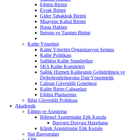
Eğitim Birimi
Evrak Birimi
Gider Tahakkuk Birimi
Muayene Kabul Birimi
Hasta Hakları
İletişim ve Tanıtım Birimi
Kalite Yönetimi
Kalite Yönetim Organizasyon Şeması
Kalite Politikası
Sağlıkta Kalite Standartları
SKS Kalite Komiteleri
Sağlık Hizmeti Kalitesinin Geliştirilmesi ve
Değerlendirilmesine Dair Yönetmelik
Çalışan Güvenliği Genelgesi
Kalite Birim Çalışanları
Eğitim Planlarımız
Bilgi Güvenliği Politikası
Akademik
Eğitim ve Araştırma
Bilimsel Araştırmalar Etik Kurulu
Başvuru Dosyası Hazırlama
Klinik Araştırmalar Etik Kurulu
Staj Başvuruları
EPK