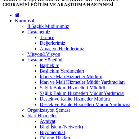
CERRAHİSİ EĞİTİM VE ARAŞTIRMA HASTANESİ
Kurumsal
İl Sağlık Müdürümüz
Hastanemiz
Tarihçe
Değerlerimiz
Amaç ve Hedeflerimiz
Misyon&Vizyon
Hastane Yönetimi
Başhekim
Başhekim Yardımcıları
İdari ve Mali Hizmetler Müdürü
İdari ve Mali Hizmetler Müdür Yardımcıları
Sağlık Bakım Hizmetleri Müdürü
Sağlık Bakım Hizmetleri Müdür Yardımcısı
Destek ve Kalite Hizmetler Müdürü
Destek ve Kalite Hizmetleri Müdür Yardımcısı
Organizasyon Şeması
İdari Hizmetler
Ayniyat
Bilgi İşlem (Network)
Biyomedikal
Çalışan Hakları