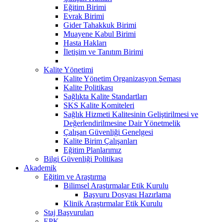
Eğitim Birimi
Evrak Birimi
Gider Tahakkuk Birimi
Muayene Kabul Birimi
Hasta Hakları
İletişim ve Tanıtım Birimi
Kalite Yönetimi
Kalite Yönetim Organizasyon Şeması
Kalite Politikası
Sağlıkta Kalite Standartları
SKS Kalite Komiteleri
Sağlık Hizmeti Kalitesinin Geliştirilmesi ve
Değerlendirilmesine Dair Yönetmelik
Çalışan Güvenliği Genelgesi
Kalite Birim Çalışanları
Eğitim Planlarımız
Bilgi Güvenliği Politikası
Akademik
Eğitim ve Araştırma
Bilimsel Araştırmalar Etik Kurulu
Başvuru Dosyası Hazırlama
Klinik Araştırmalar Etik Kurulu
Staj Başvuruları
EPK