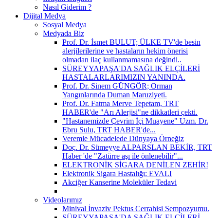
Nasıl Giderim ?
Dijital Medya
Sosyal Medya
Medyada Biz
Prof. Dr. İsmet BULUT; ÜLKE TV'de besin
alerjilerilerine ve hastaların hekim önerisi
olmadan ilaç kullanmamasına değindi..
SÜREYYAPAŞA'DA SAĞLIK ELÇİLERİ
HASTALARLARIMIZIN YANINDA.
Prof. Dr. Sinem GÜNGÖR; Orman
Yangınlarında Duman Maruziyeti.
Prof. Dr. Fatma Merve Tepetam, TRT
HABER'de "Arı Alerjisi"ne dikkatleri çekti.
"Hastanemizde Çevrim İçi Muayene" Uzm. Dr.
Ebru Sulu, TRT HABER'de...
Veremle Mücadelede Dünyaya Örneğiz
Doç. Dr. Sümeyye ALPARSLAN BEKİR, TRT
Haber 'de "Zatürre aşı ile önlenebilir"...
ELEKTRONİK SİGARA DENİLEN ZEHİR!
Elektronik Sigara Hastalığı: EVALI
Akciğer Kanserine Moleküler Tedavi
Videolarımız
Minival İnvaziv Pektus Cerrahisi Sempozyumu.
SÜREYYAPAŞA'DA SAĞLIK ELÇİLERİ