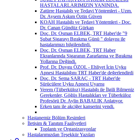
HASTALARLARIMIZIN YANINDA.
Zatürre Hastalığı ve Tedavi Yöntemleri - Uzm.
Dr. Ayşem Aşkım Öztin Güven
KOAH Hastalığı ve Tedavi Yöntemleri - Doç.
Dr. Canan Gündüz Gürkan
Doç. Dr. Osman ELBEK, TRT Haber'de "9
Şubat Sigarayı Bırakma Günü " dolayısı ile
hastalarımızı bilgilendirdi.
Doç. Dr. Osman ELBEK, TRT Haber
Ekranlarında Sigaranın Zararlarına ve Bırakma
Yollarına Değindi.
Prof. Dr. Duygu ÖZOL - Ehliyet İçin Uyku
Apnesi Hastalığını TRT Haber'de değerlendirdi
Doç. Dr. Sema SARAÇ - TRT Haber'de
Sürücülere Uyku Apnesi Uyarısı
Verem (Tüberküloz) Hastalığı ile İlgili Bilmeniz
Gerekenler, Göğüs Hastalıkları ve Tüberküloz
Profesörü Dr. Aylin BABALIK Anlatıyor.
Erken tanı ile akciğer kanserini yendi.
Hastanemiz Bölüm Resimleri
İletişim & Tanıtım Faaliyetleri
Toplantı ve Organizasyonlar
Hastalarımızdan Teşekkür Yazıları