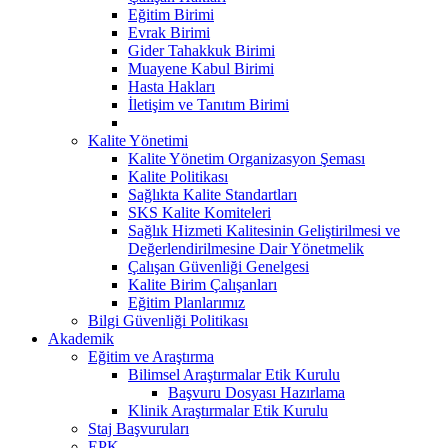
Eğitim Birimi
Evrak Birimi
Gider Tahakkuk Birimi
Muayene Kabul Birimi
Hasta Hakları
İletişim ve Tanıtım Birimi
Kalite Yönetimi
Kalite Yönetim Organizasyon Şeması
Kalite Politikası
Sağlıkta Kalite Standartları
SKS Kalite Komiteleri
Sağlık Hizmeti Kalitesinin Geliştirilmesi ve
Değerlendirilmesine Dair Yönetmelik
Çalışan Güvenliği Genelgesi
Kalite Birim Çalışanları
Eğitim Planlarımız
Bilgi Güvenliği Politikası
Akademik
Eğitim ve Araştırma
Bilimsel Araştırmalar Etik Kurulu
Başvuru Dosyası Hazırlama
Klinik Araştırmalar Etik Kurulu
Staj Başvuruları
EPK