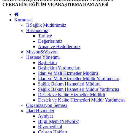
CERRAHİSİ EĞİTİM VE ARAŞTIRMA HASTANESİ
Kurumsal
İl Sağlık Müdürümüz
Hastanemiz
Tarihçe
Değerlerimiz
Amaç ve Hedeflerimiz
Misyon&Vizyon
Hastane Yönetimi
Başhekim
Başhekim Yardımcıları
İdari ve Mali Hizmetler Müdürü
İdari ve Mali Hizmetler Müdür Yardımcıları
Sağlık Bakım Hizmetleri Müdürü
Sağlık Bakım Hizmetleri Müdür Yardımcısı
Destek ve Kalite Hizmetler Müdürü
Destek ve Kalite Hizmetleri Müdür Yardımcısı
Organizasyon Şeması
İdari Hizmetler
Ayniyat
Bilgi İşlem (Network)
Biyomedikal
Çalışan Hakları