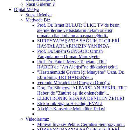
Nasıl Giderim ?
Dijital Medya
Sosyal Medya
Medyada Biz
Prof. Dr. İsmet BULUT; ÜLKE TV'de besin
alerjilerilerine ve hastaların hekim önerisi
olmadan ilaç kullanmamasına değindi..
SÜREYYAPAŞA'DA SAĞLIK ELÇİLERİ
HASTALARLARIMIZIN YANINDA.
Prof. Dr. Sinem GÜNGÖR; Orman
Yangınlarında Duman Maruziyeti.
Prof. Dr. Fatma Merve Tepetam, TRT
HABER'de "Arı Alerjisi"ne dikkatleri çekti.
"Hastanemizde Çevrim İçi Muayene" Uzm. Dr.
Ebru Sulu, TRT HABER'de...
Veremle Mücadelede Dünyaya Örneğiz
Doç. Dr. Sümeyye ALPARSLAN BEKİR, TRT
Haber 'de "Zatürre aşı ile önlenebilir"...
ELEKTRONİK SİGARA DENİLEN ZEHİR!
Elektronik Sigara Hastalığı: EVALI
Akciğer Kanserine Moleküler Tedavi
Videolarımız
Minival İnvaziv Pektus Cerrahisi Sempozyumu.
SÜREYYAPAŞA'DA SAĞLIK ELÇİLERİ