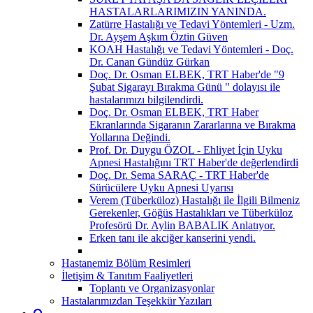
HASTALARLARIMIZIN YANINDA.
Zatürre Hastalığı ve Tedavi Yöntemleri - Uzm.
Dr. Ayşem Aşkım Öztin Güven
KOAH Hastalığı ve Tedavi Yöntemleri - Doç.
Dr. Canan Gündüz Gürkan
Doç. Dr. Osman ELBEK, TRT Haber'de "9
Şubat Sigarayı Bırakma Günü " dolayısı ile
hastalarımızı bilgilendirdi.
Doç. Dr. Osman ELBEK, TRT Haber
Ekranlarında Sigaranın Zararlarına ve Bırakma
Yollarına Değindi.
Prof. Dr. Duygu ÖZOL - Ehliyet İçin Uyku
Apnesi Hastalığını TRT Haber'de değerlendirdi
Doç. Dr. Sema SARAÇ - TRT Haber'de
Sürücülere Uyku Apnesi Uyarısı
Verem (Tüberküloz) Hastalığı ile İlgili Bilmeniz
Gerekenler, Göğüs Hastalıkları ve Tüberküloz
Profesörü Dr. Aylin BABALIK Anlatıyor.
Erken tanı ile akciğer kanserini yendi.
Hastanemiz Bölüm Resimleri
İletişim & Tanıtım Faaliyetleri
Toplantı ve Organizasyonlar
Hastalarımızdan Teşekkür Yazıları